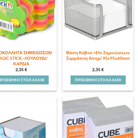
ΟΚΟΛΛΗΤΑ ΣΗΜΕΙΩΣΕΩΝ
Βάση Κύβου +Efo Σημειώσεων
GIC STICK–ΛΟΥΛΟΥΔΙ/
Συρμάτινη Ασημί 95x95x60mm
ΚΑΡΔΙΑ
2,35
€
2,35
€
ΠΡΟΣΘΉΚΗ ΣΤΟ ΚΑΛΆΘΙ
ΠΡΟΣΘΉΚΗ ΣΤΟ ΚΑΛΆΘΙ