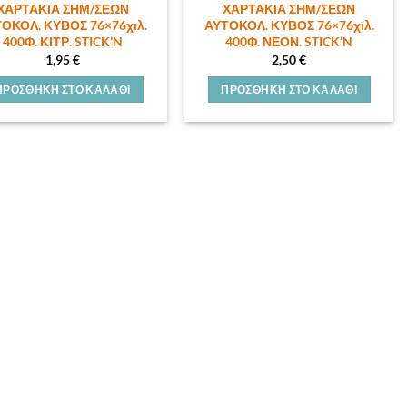
ΧΑΡΤΑΚΙΑ ΣΗΜ/ΣΕΩΝ
ΧΑΡΤΑΚΙΑ ΣΗΜ/ΣΕΩΝ
ΟΚΟΛ. ΚΥΒΟΣ 76×76χιλ.
ΑΥΤΟΚΟΛ. ΚΥΒΟΣ 76×76χιλ.
400Φ. ΚΙΤΡ. STICK’N
400Φ. ΝΕΟΝ. STICK’N
1,95
€
2,50
€
ΠΡΟΣΘΉΚΗ ΣΤΟ ΚΑΛΆΘΙ
ΠΡΟΣΘΉΚΗ ΣΤΟ ΚΑΛΆΘΙ