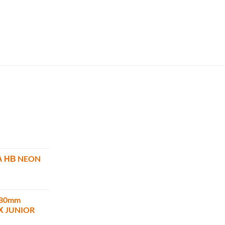
Α ΗΒ NEON
180mm
ΜΧ JUNIOR