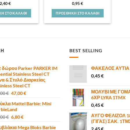
2,40
€
0,95
€
Η ΣΤΟ ΚΑΛΆΘΙ
ΠΡΟΣΘΉΚΗ ΣΤΟ ΚΑΛΆΘΙ
ΣΗ
BEST SELLING
τ δώρου Parker PARKER IM
ΦΑΚΕΛΟΣ ΑΥΤΙΑ
ential Stainless Steel CT
0,45
€
να & Στυλό Διαρκείας
inless Steel CT
ΜΟΛΥΒΙ ΜΕ ΓΟΜ
Original
Η
,00
€
47,00
€
6ΧΡ LYRA 1TMX
price
τρέχουσα
ύκλα Mattel Barbie: Mini
was:
τιμή
0,45
€
rbieLand
50,00 €.
είναι:
ΑΥΓΟ ΦΕΛΙΖΟΛ 
Original
Η
,00
€
6,80
€
47,00 €.
(ΓΙΓΑΣ) ΣΑΚ. 1Τ
price
τρέχουσα
υβλάκια Mega Bloks Barbie
was:
τιμή
2,45
€