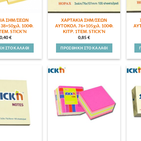
ΙΑ ΣΗΜ/ΣΕΩΝ
ΧΑΡΤΑΚΙΑ ΣΗΜ/ΣΕΩΝ
38×50χιλ. 100Φ.
ΑΥΤΟΚΟΛ. 76×105χιλ. 100Φ.
ΑΥΤ
ΤΕΜ. STICK’N
ΚΙΤΡ. 1ΤΕΜ. STICK’N
0,40
€
0,85
€
Η ΣΤΟ ΚΑΛΆΘΙ
ΠΡΟΣΘΉΚΗ ΣΤΟ ΚΑΛΆΘΙ