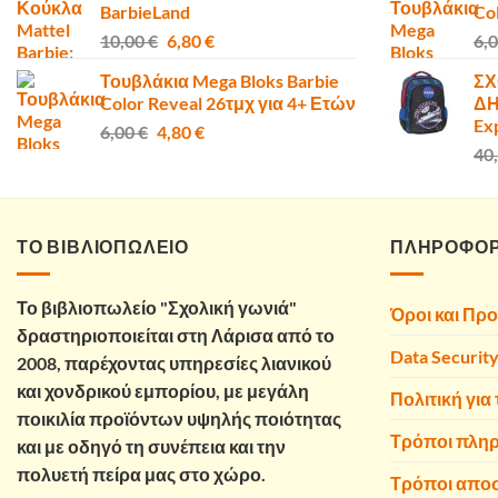
BarbieLand
Co
Original
Η
10,00
€
6,80
€
6,
price
τρέχουσα
Τουβλάκια Mega Bloks Barbie
ΣΧ
was:
τιμή
Color Reveal 26τμχ για 4+ Ετών
ΔΗ
10,00 €.
είναι:
Ex
Original
Η
6,00
€
4,80
€
6,80 €.
price
τρέχουσα
40
was:
τιμή
6,00 €.
είναι:
4,80 €.
ΤΟ ΒΙΒΛΙΟΠΩΛΕΙΟ
ΠΛΗΡΟΦΟΡ
Το βιβλιοπωλείο "Σχολική γωνιά"
Όροι και Πρ
δραστηριοποιείται στη Λάρισα από το
Data Securit
2008, παρέχοντας υπηρεσίες λιανικού
και χονδρικού εμπορίου, με μεγάλη
Πολιτική για 
ποικιλία προϊόντων υψηλής ποιότητας
Τρόποι πλη
και με οδηγό τη συνέπεια και την
πολυετή πείρα μας στο χώρο.
Τρόποι απο