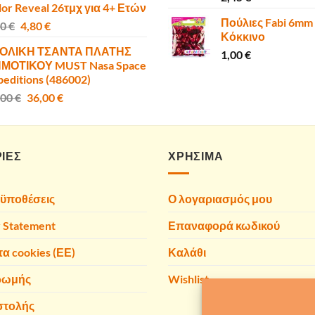
lor Reveal 26τμχ για 4+ Ετών
10,00 €.
είναι:
Πούλιες Fabi 6mm
Original
Η
00
€
4,80
€
6,80 €.
Κόκκινο
price
τρέχουσα
ΟΛΙΚΗ ΤΣΑΝΤΑ ΠΛΑΤΗΣ
was:
τιμή
1,00
€
ΜΟΤΙΚΟΥ MUST Nasa Space
6,00 €.
είναι:
peditions (486002)
4,80 €.
Original
Η
,00
€
36,00
€
price
τρέχουσα
was:
τιμή
40,00 €.
είναι:
ΙΕΣ
36,00 €.
ΧΡΗΣΙΜΑ
οϋποθέσεις
Ο λογαριασμός μου
y Statement
Επαναφορά κωδικού
τα cookies (ΕΕ)
Καλάθι
ρωμής
Wishlist
στολής