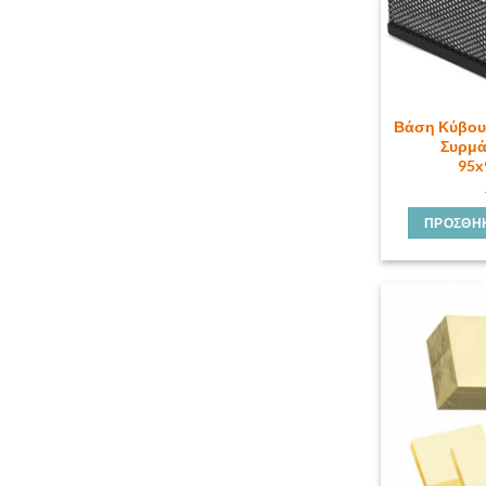
Βάση Κύβου
Συρμά
95
ΠΡΟΣΘΉΚ