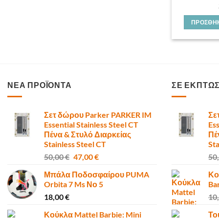
ΠΡΟΣΘΉΚ
ΝΕΑ ΠΡΟΪΟΝΤΑ
ΣΕ ΕΚΠΤΩ
Σετ δώρου Parker PARKER IM
Σε
Essential Stainless Steel CT
Ess
Πένα & Στυλό Διαρκείας
Πέ
Stainless Steel CT
Sta
Original
Η
50,00
€
47,00
€
50
price
τρέχουσα
Μπάλα Ποδοσφαίρου PUMA
Κο
was:
τιμή
Orbita 7 Ms Νο 5
Ba
50,00 €.
είναι:
18,00
€
10
47,00 €.
Κούκλα Mattel Barbie: Mini
Το