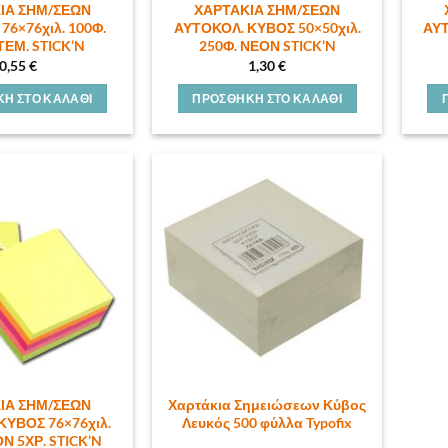
ΙΑ ΣΗΜ/ΣΕΩΝ
ΧΑΡΤΑΚΙΑ ΣΗΜ/ΣΕΩΝ
76×76χιλ. 100Φ.
ΑΥΤΟΚΟΛ. ΚΥΒΟΣ 50×50χιλ.
ΑΥΤ
ΤΕΜ. STICK’N
250Φ. ΝΕΟΝ STICK’N
0,55
€
1,30
€
Η ΣΤΟ ΚΑΛΆΘΙ
ΠΡΟΣΘΉΚΗ ΣΤΟ ΚΑΛΆΘΙ
ΙΑ ΣΗΜ/ΣΕΩΝ
Χαρτάκια Σημειώσεων Κύβος
ΚΥΒΟΣ 76×76χιλ.
Λευκός 500 φύλλα Typofix
Ν 5ΧΡ. STICK’N