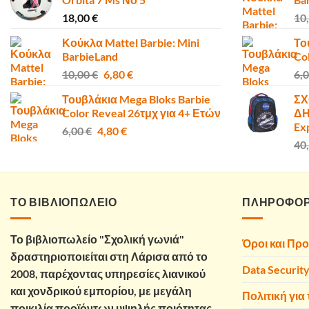
50,00 €.
είναι:
18,00
€
10
47,00 €.
Κούκλα Mattel Barbie: Mini
Το
BarbieLand
Co
Original
Η
10,00
€
6,80
€
6,
price
τρέχουσα
Τουβλάκια Mega Bloks Barbie
ΣΧ
was:
τιμή
Color Reveal 26τμχ για 4+ Ετών
ΔΗ
10,00 €.
είναι:
Ex
Original
Η
6,00
€
4,80
€
6,80 €.
price
τρέχουσα
40
was:
τιμή
6,00 €.
είναι:
4,80 €.
ΤΟ ΒΙΒΛΙΟΠΩΛΕΙΟ
ΠΛΗΡΟΦΟΡ
Το βιβλιοπωλείο "Σχολική γωνιά"
Όροι και Πρ
δραστηριοποιείται στη Λάρισα από το
Data Securit
2008, παρέχοντας υπηρεσίες λιανικού
και χονδρικού εμπορίου, με μεγάλη
Πολιτική για 
ποικιλία προϊόντων υψηλής ποιότητας