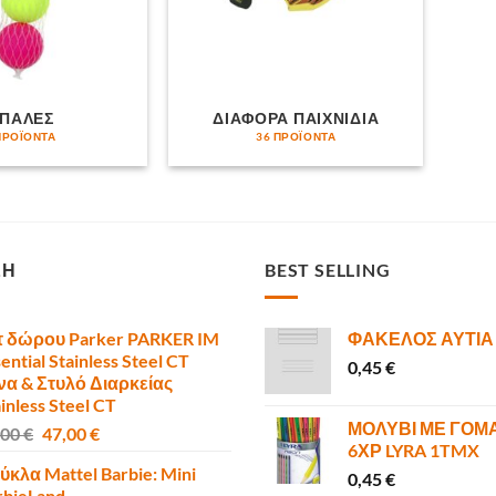
ΠΑΛΕΣ
ΔΙΑΦΟΡΑ ΠΑΙΧΝΙΔΙΑ
ΠΡΟΪΌΝΤΑ
36 ΠΡΟΪΌΝΤΑ
ΣΗ
BEST SELLING
τ δώρου Parker PARKER IM
ΦΑΚΕΛΟΣ ΑΥΤΙΑ
ential Stainless Steel CT
0,45
€
να & Στυλό Διαρκείας
inless Steel CT
ΜΟΛΥΒΙ ΜΕ ΓΟΜ
Original
Η
,00
€
47,00
€
6ΧΡ LYRA 1TMX
price
τρέχουσα
ύκλα Mattel Barbie: Mini
was:
τιμή
0,45
€
rbieLand