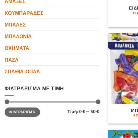
ΑΜΑΞΕΣ
ΕΙΔ
ΚΟΥΜΠΑΡΑΔΕΣ
13
ΜΠΑΛΕΣ
ΜΠΑΛΟΝΙΑ
ΟΧΗΜΑΤΑ
ΠΑΖΛ
ΣΠΑΘΙΑ-ΟΠΛΑ
ΦΙΛΤΡΆΡΙΣΜΑ ΜΕ ΤΙΜΉ
Ελάχιστη
Μέγιστη
ΜΠ
Τιμή:
0 €
—
50 €
ΦΙΛΤΡΆΡΙΣΜΑ
τιμή
τιμή
4 