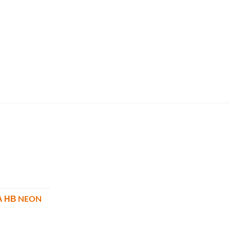
Α ΗΒ NEON