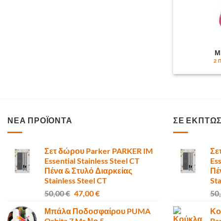
Μ
2 
ΝΕΑ ΠΡΟΪΟΝΤΑ
ΣΕ ΕΚΠΤΩ
Σετ δώρου Parker PARKER IM
Σε
Essential Stainless Steel CT
Ess
Πένα & Στυλό Διαρκείας
Πέ
Stainless Steel CT
Sta
Original
Η
50,00
€
47,00
€
50
price
τρέχουσα
Μπάλα Ποδοσφαίρου PUMA
Κο
was:
τιμή
Orbita 7 Ms Νο 5
Ba