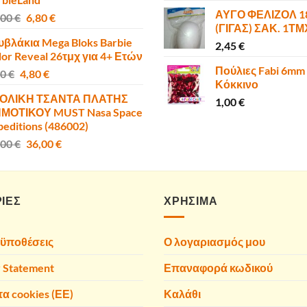
50,00 €.
είναι:
ΑΥΓΟ ΦΕΛΙΖΟΛ 
Original
Η
,00
€
6,80
€
47,00 €.
(ΓΙΓΑΣ) ΣΑΚ. 1Τ
price
τρέχουσα
υβλάκια Mega Bloks Barbie
was:
τιμή
2,45
€
lor Reveal 26τμχ για 4+ Ετών
10,00 €.
είναι:
Πούλιες Fabi 6mm
Original
Η
00
€
4,80
€
6,80 €.
Κόκκινο
price
τρέχουσα
ΟΛΙΚΗ ΤΣΑΝΤΑ ΠΛΑΤΗΣ
was:
τιμή
1,00
€
ΜΟΤΙΚΟΥ MUST Nasa Space
6,00 €.
είναι:
peditions (486002)
4,80 €.
Original
Η
,00
€
36,00
€
price
τρέχουσα
was:
τιμή
40,00 €.
είναι:
ΙΕΣ
36,00 €.
ΧΡΗΣΙΜΑ
οϋποθέσεις
Ο λογαριασμός μου
y Statement
Επαναφορά κωδικού
τα cookies (ΕΕ)
Καλάθι