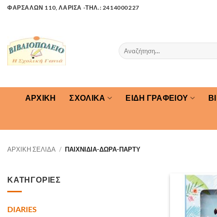
Μετάβαση
ΦΑΡΣΑΛΩΝ 110, ΛΑΡΙΣΑ -ΤΗΛ.: 2414000227
στο
περιεχόμενο
Αναζήτηση
για:
ΑΡΧΙΚΉ
ΣΧΟΛΙΚΑ
ΕΙΔΗ ΓΡΑΦΕΙΟΥ
Β
ΑΡΧΙΚΉ ΣΕΛΊΔΑ
/
ΠΑΙΧΝΙΔΙΑ-ΔΩΡΑ-ΠΑΡΤΥ
ΚΑΤΗΓΟΡΙΕΣ
DIARIES