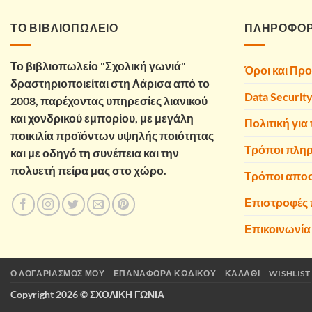
4,80 €.
ΤΟ ΒΙΒΛΙΟΠΩΛΕΙΟ
ΠΛΗΡΟΦΟΡ
Το βιβλιοπωλείο "Σχολική γωνιά"
Όροι και Πρ
δραστηριοποιείται στη Λάρισα από το
Data Securit
2008, παρέχοντας υπηρεσίες λιανικού
και χονδρικού εμπορίου, με μεγάλη
Πολιτική για 
ποικιλία προϊόντων υψηλής ποιότητας
Τρόποι πλη
και με οδηγό τη συνέπεια και την
πολυετή πείρα μας στο χώρο.
Τρόποι απο
Επιστροφές
Επικοινωνία
Ο ΛΟΓΑΡΙΑΣΜΌΣ ΜΟΥ
ΕΠΑΝΑΦΟΡΆ ΚΩΔΙΚΟΎ
ΚΑΛΆΘΙ
WISHLIST
Copyright 2026 ©
ΣΧΟΛΙΚΗ ΓΩΝΙΑ