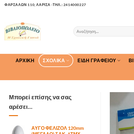
Μετάβαση
ΦΑΡΣΑΛΩΝ 110, ΛΑΡΙΣΑ -ΤΗΛ.: 2414000227
στο
περιεχόμενο
Αναζήτηση
για:
ΑΡΧΙΚΉ
ΣΧΟΛΙΚΑ
ΕΙΔΗ ΓΡΑΦΕΙΟΥ
Β
Μπορεί επίσης να σας
αρέσει…
ΑΥΓΟ ΦΕΛΙΖΟΛ 120mm
(ΜΕΓΑΛΟ) ΣΑΚ. 1ΤΜΧ