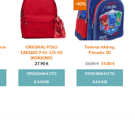
-40%
0cm
ORIGINAL POLO
Τσάντα πλάτης
a
ΣΑΚΙΔΙΟ 9-01-135-03
PJmasks 3D
(ΚΟΚΚΙΝΟ)
Original
Η
27,90
€
33,00
€
19,80
€
price
τρέχουσα
was:
τιμή
ΠΡΟΣΘΉΚΗ ΣΤΟ
ΠΡΟΣΘΉΚΗ ΣΤΟ
33,00 €.
είναι:
19,80 €.
ΚΑΛΆΘΙ
ΚΑΛΆΘΙ