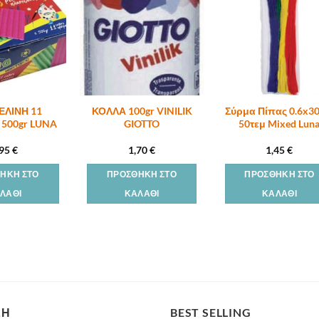
ΕΛΙΝΗ 11
ΚΟΛΛΑ 100gr VINILIK
Σύρμα Πίπας 0.6x3
500gr LUNA
GIOTTO
50τεμ Mixed Lun
,95
€
1,70
€
1,45
€
ΉΚΗ ΣΤΟ
ΠΡΟΣΘΉΚΗ ΣΤΟ
ΠΡΟΣΘΉΚΗ ΣΤΟ
ΛΆΘΙ
ΚΑΛΆΘΙ
ΚΑΛΆΘΙ
ΣΗ
BEST SELLING