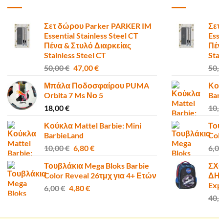
Σετ δώρου Parker PARKER IM
Σε
Essential Stainless Steel CT
Ess
Πένα & Στυλό Διαρκείας
Πέ
Stainless Steel CT
Sta
Original
Η
50,00
€
47,00
€
50
price
τρέχουσα
Μπάλα Ποδοσφαίρου PUMA
Κο
was:
τιμή
Orbita 7 Ms Νο 5
Ba
50,00 €.
είναι:
18,00
€
10
47,00 €.
Κούκλα Mattel Barbie: Mini
Το
BarbieLand
Co
Original
Η
10,00
€
6,80
€
6,
price
τρέχουσα
Τουβλάκια Mega Bloks Barbie
ΣΧ
was:
τιμή
Color Reveal 26τμχ για 4+ Ετών
ΔΗ
10,00 €.
είναι:
Ex
Original
Η
6,00
€
4,80
€
6,80 €.
price
τρέχουσα
40
was:
τιμή
6,00 €.
είναι: