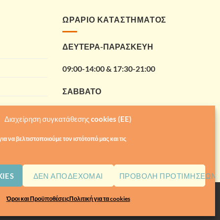
ΩΡΑΡΙΟ ΚΑΤΑΣΤΗΜΑΤΟΣ
ΔΕΥΤΕΡΑ-ΠΑΡΑΣΚΕΥΗ
09:00-14:00 & 17:30-21:00
ΣΑΒΒΑΤΟ
09:00-14:00
Διαχείρηση συγκατάθεσης cookies (EE)
ια να βελτιστοποιούμε τον ιστότοπό μας και τις
IES
ΔΕΝ ΑΠΟΔΈΧΟΜΑΙ
ΠΡΟΒΟΛΉ ΠΡΟΤΙΜΉΣΕΩΝ
Visa
MasterCard
Mae
Όροι και Προϋποθέσεις
Πολιτική για τα cookies