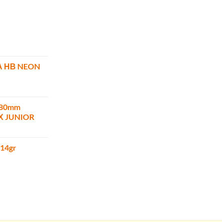
Α ΗΒ NEON
180mm
ΜΧ JUNIOR
 14gr