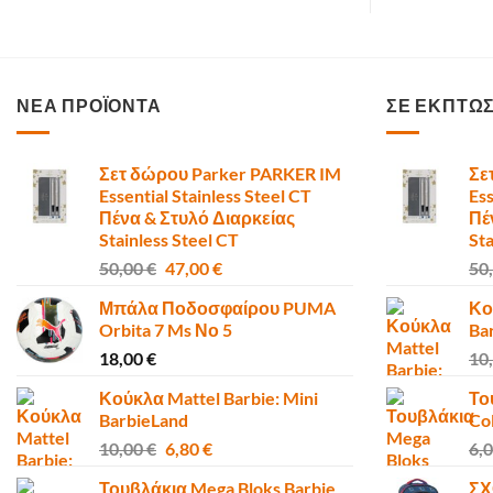
ΝΕΑ ΠΡΟΪΟΝΤΑ
ΣΕ ΕΚΠΤΩ
Σετ δώρου Parker PARKER IM
Σε
Essential Stainless Steel CT
Ess
Πένα & Στυλό Διαρκείας
Πέ
Stainless Steel CT
Sta
Original
Η
50,00
€
47,00
€
50
price
τρέχουσα
Μπάλα Ποδοσφαίρου PUMA
Κο
was:
τιμή
Orbita 7 Ms Νο 5
Ba
50,00 €.
είναι:
18,00
€
10
47,00 €.
Κούκλα Mattel Barbie: Mini
Το
BarbieLand
Co
Original
Η
10,00
€
6,80
€
6,
price
τρέχουσα
Τουβλάκια Mega Bloks Barbie
ΣΧ