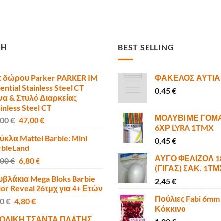
ΣΗ
BEST SELLING
τ δώρου Parker PARKER IM
ΦΑΚΕΛΟΣ ΑΥΤΙΑ
ential Stainless Steel CT
0,45
€
να & Στυλό Διαρκείας
inless Steel CT
ΜΟΛΥΒΙ ΜΕ ΓΟΜ
Original
Η
,00
€
47,00
€
6ΧΡ LYRA 1TMX
price
τρέχουσα
ύκλα Mattel Barbie: Mini
was:
τιμή
0,45
€
rbieLand
50,00 €.
είναι:
ΑΥΓΟ ΦΕΛΙΖΟΛ 
Original
Η
,00
€
6,80
€
47,00 €.
(ΓΙΓΑΣ) ΣΑΚ. 1Τ
price
τρέχουσα
υβλάκια Mega Bloks Barbie
was:
τιμή
2,45
€
lor Reveal 26τμχ για 4+ Ετών
10,00 €.
είναι:
Πούλιες Fabi 6mm
Original
Η
00
€
4,80
€
6,80 €.
Κόκκινο
price
τρέχουσα
ΟΛΙΚΗ ΤΣΑΝΤΑ ΠΛΑΤΗΣ