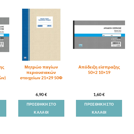
ης
Μητρώο παγίων
Απόδειξη είσπραξης
περιουσιακών
50×2 10×19
ών)
στοιχείων 21×29 50Φ
6,90
€
1,60
€
ΠΡΟΣΘΉΚΗ ΣΤΟ
ΠΡΟΣΘΉΚΗ ΣΤΟ
ΚΑΛΆΘΙ
ΚΑΛΆΘΙ