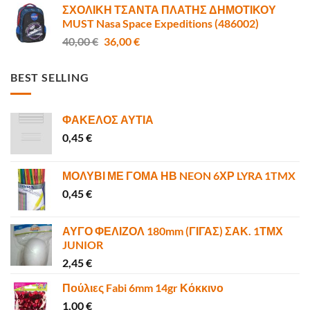
ΣΧΟΛΙΚΗ ΤΣΑΝΤΑ ΠΛΑΤΗΣ ΔΗΜΟΤΙΚΟΥ
was:
τιμή
MUST Nasa Space Expeditions (486002)
6,00 €.
είναι:
Original
Η
40,00
€
36,00
€
4,80 €.
price
τρέχουσα
was:
τιμή
BEST SELLING
40,00 €.
είναι:
36,00 €.
ΦΑΚΕΛΟΣ ΑΥΤΙΑ
0,45
€
ΜΟΛΥΒΙ ΜΕ ΓΟΜΑ ΗΒ NEON 6ΧΡ LYRA 1TMX
0,45
€
ΑΥΓΟ ΦΕΛΙΖΟΛ 180mm (ΓΙΓΑΣ) ΣΑΚ. 1ΤΜΧ
JUNIOR
2,45
€
Πούλιες Fabi 6mm 14gr Κόκκινο
1,00
€