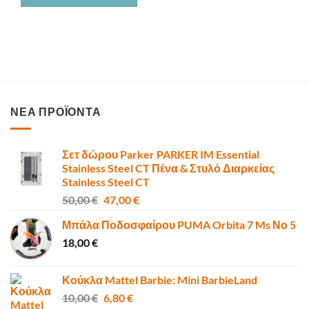
ΝΕΑ ΠΡΟΪΟΝΤΑ
Σετ δώρου Parker PARKER IM Essential
Stainless Steel CT Πένα & Στυλό Διαρκείας
Stainless Steel CT
Original
Η
50,00
€
47,00
€
price
τρέχουσα
Μπάλα Ποδοσφαίρου PUMA Orbita 7 Ms Νο 5
was:
τιμή
18,00
€
50,00 €.
είναι:
47,00 €.
Κούκλα Mattel Barbie: Mini BarbieLand
Original
Η
10,00
€
6,80
€