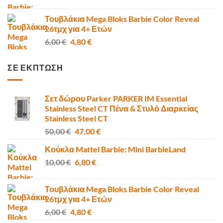
price
τρέχουσα
was:
τιμή
Τουβλάκια Mega Bloks Barbie Color Reveal
10,00 €.
είναι:
26τμχ για 4+ Ετών
6,80 €.
Original
Η
6,00
€
4,80
€
price
τρέχουσα
was:
τιμή
ΣΕ ΕΚΠΤΩΣΗ
6,00 €.
είναι:
4,80 €.
Σετ δώρου Parker PARKER IM Essential
Stainless Steel CT Πένα & Στυλό Διαρκείας
Stainless Steel CT
Original
Η
50,00
€
47,00
€
price
τρέχουσα
Κούκλα Mattel Barbie: Mini BarbieLand
was:
τιμή
Original
Η
10,00
€
50,00 €.
6,80
€
είναι:
price
τρέχουσα
47,00 €.
was:
τιμή
Τουβλάκια Mega Bloks Barbie Color Reveal
10,00 €.
είναι:
26τμχ για 4+ Ετών
6,80 €.
Original
Η
6,00
€
4,80
€
price
τρέχουσα