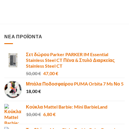
ΝΕΑ ΠΡΟΪΟΝΤΑ
Σετ δώρου Parker PARKER IM Essential
Stainless Steel CT Πένα & Στυλό Διαρκείας
Stainless Steel CT
Original
Η
50,00
€
47,00
€
price
τρέχουσα
Μπάλα Ποδοσφαίρου PUMA Orbita 7 Ms Νο 5
was:
τιμή
18,00
€
50,00 €.
είναι:
47,00 €.
Κούκλα Mattel Barbie: Mini BarbieLand
Original
Η
10,00
€
6,80
€
price
τρέχουσα
was:
τιμή