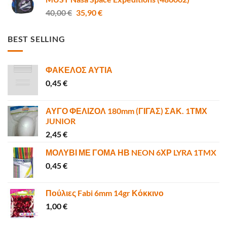
6,00 €.
είναι:
Original
Η
40,00
€
35,90
€
4,80 €.
price
τρέχουσα
was:
τιμή
BEST SELLING
40,00 €.
είναι:
35,90 €.
ΦΑΚΕΛΟΣ ΑΥΤΙΑ
0,45
€
ΑΥΓΟ ΦΕΛΙΖΟΛ 180mm (ΓΙΓΑΣ) ΣΑΚ. 1ΤΜΧ
JUNIOR
2,45
€
ΜΟΛΥΒΙ ΜΕ ΓΟΜΑ ΗΒ NEON 6ΧΡ LYRA 1TMX
0,45
€
Πούλιες Fabi 6mm 14gr Κόκκινο
1,00
€