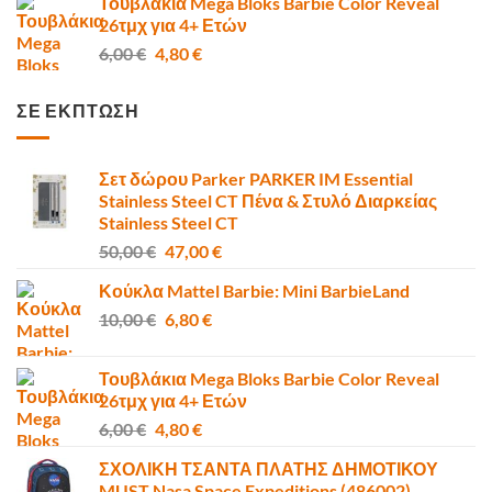
Τουβλάκια Mega Bloks Barbie Color Reveal
10,00 €.
είναι:
26τμχ για 4+ Ετών
6,80 €.
Original
Η
6,00
€
4,80
€
price
τρέχουσα
was:
τιμή
ΣΕ ΕΚΠΤΩΣΗ
6,00 €.
είναι:
4,80 €.
Σετ δώρου Parker PARKER IM Essential
Stainless Steel CT Πένα & Στυλό Διαρκείας
Stainless Steel CT
Original
Η
50,00
€
47,00
€
price
τρέχουσα
Κούκλα Mattel Barbie: Mini BarbieLand
was:
τιμή
Original
Η
10,00
€
50,00 €.
6,80
€
είναι:
price
τρέχουσα
47,00 €.
was:
τιμή
Τουβλάκια Mega Bloks Barbie Color Reveal
10,00 €.
είναι:
26τμχ για 4+ Ετών
6,80 €.
Original
Η
6,00
€
4,80
€
price
τρέχουσα
ΣΧΟΛΙΚΗ ΤΣΑΝΤΑ ΠΛΑΤΗΣ ΔΗΜΟΤΙΚΟΥ
was:
τιμή
MUST Nasa Space Expeditions (486002)