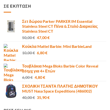
was:
τιμή
ΣΕ ΕΚΠΤΩΣΗ
6,00 €.
είναι:
4,80 €.
Σετ δώρου Parker PARKER IM Essential
Stainless Steel CT Πένα & Στυλό Διαρκείας
Stainless Steel CT
Original
Η
50,00
€
47,00
€
price
τρέχουσα
Κούκλα Mattel Barbie: Mini BarbieLand
was:
τιμή
Original
Η
10,00
€
50,00 €.
6,80
€
είναι:
price
τρέχουσα
47,00 €.
was:
τιμή
Τουβλάκια Mega Bloks Barbie Color Reveal
10,00 €.
είναι:
26τμχ για 4+ Ετών
6,80 €.
Original
Η
6,00
€
4,80
€
price
τρέχουσα
ΣΧΟΛΙΚΗ ΤΣΑΝΤΑ ΠΛΑΤΗΣ ΔΗΜΟΤΙΚΟΥ
was:
τιμή
MUST Nasa Space Expeditions (486002)
6,00 €.
είναι:
Original
Η
40,00
€
35,90
€
4,80 €.
price
τρέχουσα
was:
τιμή