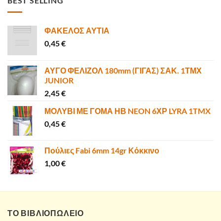
BEST SELLING
40,00 €.
είναι:
35,90 €.
ΦΑΚΕΛΟΣ ΑΥΤΙΑ
0,45
€
ΑΥΓΟ ΦΕΛΙΖΟΛ 180mm (ΓΙΓΑΣ) ΣΑΚ. 1ΤΜΧ
JUNIOR
2,45
€
ΜΟΛΥΒΙ ΜΕ ΓΟΜΑ ΗΒ NEON 6ΧΡ LYRA 1TMX
0,45
€
Πούλιες Fabi 6mm 14gr Κόκκινο
1,00
€
ΤΟ ΒΙΒΛΙΟΠΩΛΕΙΟ