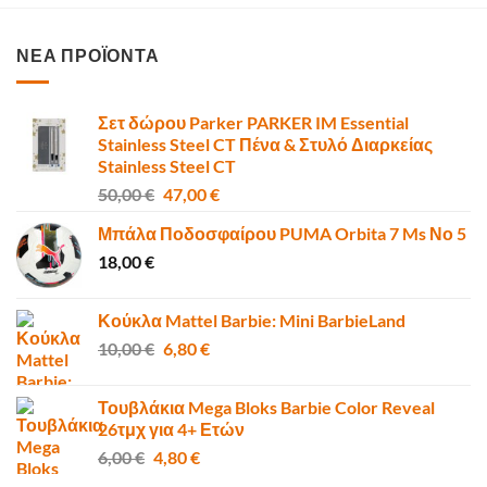
ΝΕΑ ΠΡΟΪΟΝΤΑ
Σετ δώρου Parker PARKER IM Essential
Stainless Steel CT Πένα & Στυλό Διαρκείας
Stainless Steel CT
Original
Η
50,00
€
47,00
€
price
τρέχουσα
Μπάλα Ποδοσφαίρου PUMA Orbita 7 Ms Νο 5
was:
τιμή
18,00
€
50,00 €.
είναι:
47,00 €.
Κούκλα Mattel Barbie: Mini BarbieLand
Original
Η
10,00
€
6,80
€
price
τρέχουσα
was:
τιμή
Τουβλάκια Mega Bloks Barbie Color Reveal
10,00 €.
είναι:
26τμχ για 4+ Ετών
6,80 €.
Original
Η
6,00
€
4,80
€
price
τρέχουσα