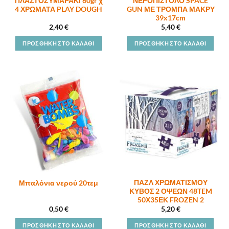
ΠΛΑΣΤΟΖΥΜΑΡΑΚΙ 60gr χ
ΝΕΡΟΠΙΣΤΟΛΟ SPACE
4 ΧΡΩΜΑΤΑ PLAY DOUGH
GUN ΜΕ ΤΡΟΜΠΑ ΜΑΚΡΥ
39x17cm
2,40
€
5,40
€
ΠΡΟΣΘΉΚΗ ΣΤΟ ΚΑΛΆΘΙ
ΠΡΟΣΘΉΚΗ ΣΤΟ ΚΑΛΆΘΙ
ΠΑΖΛ ΧΡΩΜΑΤΙΣΜΟΥ
Μπαλόνια νερού 20τεμ
ΚΥΒΟΣ 2 ΟΨΕΩΝ 48TEM
50Χ35ΕΚ FROZEN 2
0,50
€
5,20
€
ΠΡΟΣΘΉΚΗ ΣΤΟ ΚΑΛΆΘΙ
ΠΡΟΣΘΉΚΗ ΣΤΟ ΚΑΛΆΘΙ