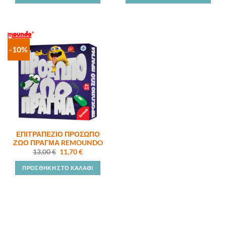
-10%
ΕΠΙΤΡΑΠΕΖΙΟ ΠΡΟΣΩΠΟ
ΖΩΟ ΠΡΑΓΜΑ REMOUNDO
Original
Η
13,00
€
11,70
€
price
τρέχουσα
was:
τιμή
ΠΡΟΣΘΉΚΗ ΣΤΟ ΚΑΛΆΘΙ
13,00 €.
είναι:
11,70 €.