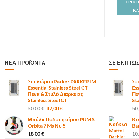
ΠΡΟΣΘ
ΚΑ
ΝΕΑ ΠΡΟΪΟΝΤΑ
ΣΕ ΕΚΠΤΩ
Σετ δώρου Parker PARKER IM
Σε
Essential Stainless Steel CT
Ess
Πένα & Στυλό Διαρκείας
Πέ
Stainless Steel CT
Sta
Original
Η
50,00
€
47,00
€
50
price
τρέχουσα
Μπάλα Ποδοσφαίρου PUMA
Κο
was:
τιμή
Orbita 7 Ms Νο 5
Ba
50,00 €.
είναι:
18,00
€
10
47,00 €.