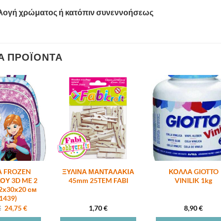
ιλογή χρώματος ή κατόπιν συνεννοήσεως
Ά ΠΡΟΪΌΝΤΑ
Α FROZEN
ΞΥΛΙΝΑ ΜΑΝΤΑΛΑΚΙΑ
ΚΟΛΛΑ GIOTTO
ΟΥ 3D ME 2
45mm 25TEM FABI
VINILIK 1kg
2х30х20 см
1439)
Original
Η
€
24,75
€
1,70
€
8,90
€
price
τρέχουσα