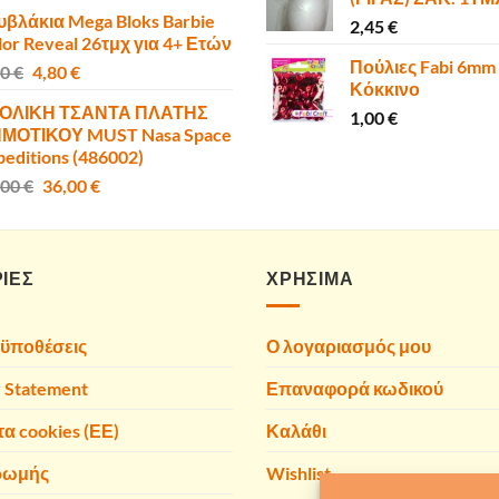
price
τρέχουσα
υβλάκια Mega Bloks Barbie
was:
τιμή
2,45
€
lor Reveal 26τμχ για 4+ Ετών
10,00 €.
είναι:
Πούλιες Fabi 6mm
Original
Η
00
€
4,80
€
6,80 €.
Κόκκινο
price
τρέχουσα
ΟΛΙΚΗ ΤΣΑΝΤΑ ΠΛΑΤΗΣ
was:
τιμή
1,00
€
ΜΟΤΙΚΟΥ MUST Nasa Space
6,00 €.
είναι:
peditions (486002)
4,80 €.
Original
Η
,00
€
36,00
€
price
τρέχουσα
was:
τιμή
40,00 €.
είναι:
ΙΕΣ
36,00 €.
ΧΡΗΣΙΜΑ
οϋποθέσεις
Ο λογαριασμός μου
y Statement
Επαναφορά κωδικού
τα cookies (ΕΕ)
Καλάθι
ρωμής
Wishlist