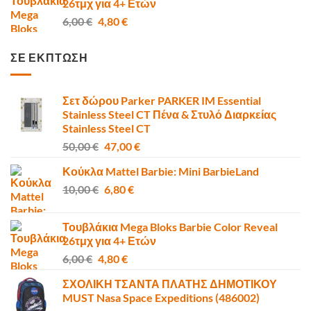
26τμχ για 4+ Ετών
6,80 €.
Original
Η
6,00
€
4,80
€
price
τρέχουσα
was:
τιμή
ΣΕ ΕΚΠΤΩΣΗ
6,00 €.
είναι:
4,80 €.
Σετ δώρου Parker PARKER IM Essential
Stainless Steel CT Πένα & Στυλό Διαρκείας
Stainless Steel CT
Original
Η
50,00
€
47,00
€
price
τρέχουσα
Κούκλα Mattel Barbie: Mini BarbieLand
was:
τιμή
Original
Η
10,00
€
50,00 €.
6,80
€
είναι:
price
τρέχουσα
47,00 €.
was:
τιμή
Τουβλάκια Mega Bloks Barbie Color Reveal
10,00 €.
είναι:
26τμχ για 4+ Ετών
6,80 €.
Original
Η
6,00
€
4,80
€
price
τρέχουσα
ΣΧΟΛΙΚΗ ΤΣΑΝΤΑ ΠΛΑΤΗΣ ΔΗΜΟΤΙΚΟΥ
was:
τιμή
MUST Nasa Space Expeditions (486002)
6,00 €.
είναι: