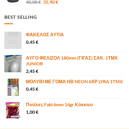
Original
Η
40,00
€
35,90
€
4,80 €.
price
τρέχουσα
was:
τιμή
BEST SELLING
40,00 €.
είναι:
35,90 €.
ΦΑΚΕΛΟΣ ΑΥΤΙΑ
0,45
€
ΑΥΓΟ ΦΕΛΙΖΟΛ 180mm (ΓΙΓΑΣ) ΣΑΚ. 1ΤΜΧ
JUNIOR
2,45
€
ΜΟΛΥΒΙ ΜΕ ΓΟΜΑ ΗΒ NEON 6ΧΡ LYRA 1TMX
0,45
€
Πούλιες Fabi 6mm 14gr Κόκκινο
1,00
€