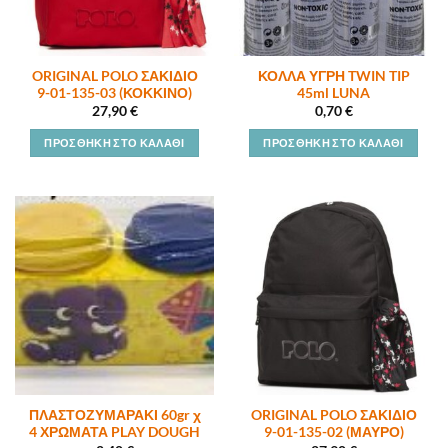
ORIGINAL POLO ΣΑΚΙΔΙΟ
ΚΟΛΛΑ ΥΓΡΗ TWIN TIP
9-01-135-03 (ΚΟΚΚΙΝΟ)
45ml LUNA
27,90
€
0,70
€
ΠΡΟΣΘΉΚΗ ΣΤΟ ΚΑΛΆΘΙ
ΠΡΟΣΘΉΚΗ ΣΤΟ ΚΑΛΆΘΙ
ΠΛΑΣΤΟΖΥΜΑΡΑΚΙ 60gr χ
ORIGINAL POLO ΣΑΚΙΔΙΟ
4 ΧΡΩΜΑΤΑ PLAY DOUGH
9-01-135-02 (ΜΑΥΡΟ)