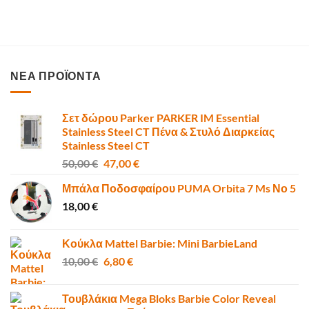
ΝΕΑ ΠΡΟΪΟΝΤΑ
Σετ δώρου Parker PARKER IM Essential
Stainless Steel CT Πένα & Στυλό Διαρκείας
Stainless Steel CT
Original
Η
50,00
€
47,00
€
price
τρέχουσα
Μπάλα Ποδοσφαίρου PUMA Orbita 7 Ms Νο 5
was:
τιμή
18,00
€
50,00 €.
είναι:
47,00 €.
Κούκλα Mattel Barbie: Mini BarbieLand
Original
Η
10,00
€
6,80
€
price
τρέχουσα
was:
τιμή
Τουβλάκια Mega Bloks Barbie Color Reveal
10,00 €.
είναι: