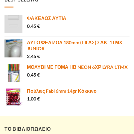
40,00 €.
είναι:
35,90 €.
ΦΑΚΕΛΟΣ ΑΥΤΙΑ
0,45
€
ΑΥΓΟ ΦΕΛΙΖΟΛ 180mm (ΓΙΓΑΣ) ΣΑΚ. 1ΤΜΧ
JUNIOR
2,45
€
ΜΟΛΥΒΙ ΜΕ ΓΟΜΑ ΗΒ NEON 6ΧΡ LYRA 1TMX
0,45
€
Πούλιες Fabi 6mm 14gr Κόκκινο
1,00
€
ΤΟ ΒΙΒΛΙΟΠΩΛΕΙΟ