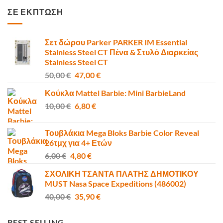
was:
τιμή
ΣΕ ΕΚΠΤΩΣΗ
6,00 €.
είναι:
4,80 €.
Σετ δώρου Parker PARKER IM Essential
Stainless Steel CT Πένα & Στυλό Διαρκείας
Stainless Steel CT
Original
Η
50,00
€
47,00
€
price
τρέχουσα
Κούκλα Mattel Barbie: Mini BarbieLand
was:
τιμή
Original
Η
10,00
€
50,00 €.
6,80
€
είναι:
price
τρέχουσα
47,00 €.
was:
τιμή
Τουβλάκια Mega Bloks Barbie Color Reveal
10,00 €.
είναι:
26τμχ για 4+ Ετών
6,80 €.
Original
Η
6,00
€
4,80
€
price
τρέχουσα
ΣΧΟΛΙΚΗ ΤΣΑΝΤΑ ΠΛΑΤΗΣ ΔΗΜΟΤΙΚΟΥ
was:
τιμή
MUST Nasa Space Expeditions (486002)
6,00 €.
είναι:
Original
Η
40,00
€
35,90
€
4,80 €.
price
τρέχουσα
was:
τιμή
BEST SELLING