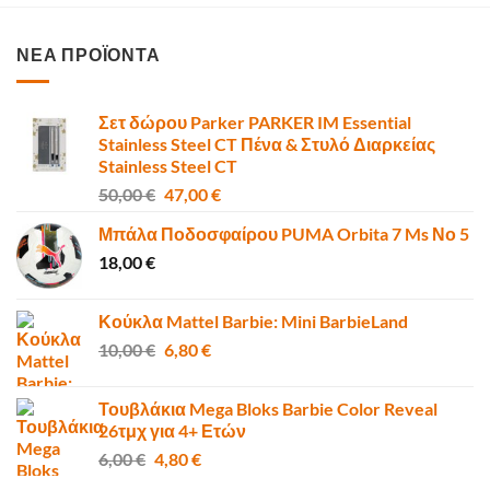
ΝΕΑ ΠΡΟΪΟΝΤΑ
Σετ δώρου Parker PARKER IM Essential
Stainless Steel CT Πένα & Στυλό Διαρκείας
Stainless Steel CT
Original
Η
50,00
€
47,00
€
price
τρέχουσα
Μπάλα Ποδοσφαίρου PUMA Orbita 7 Ms Νο 5
was:
τιμή
18,00
€
50,00 €.
είναι:
47,00 €.
Κούκλα Mattel Barbie: Mini BarbieLand
Original
Η
10,00
€
6,80
€
price
τρέχουσα
was:
τιμή
Τουβλάκια Mega Bloks Barbie Color Reveal
10,00 €.
είναι:
26τμχ για 4+ Ετών
6,80 €.
Original
Η
6,00
€
4,80
€
price
τρέχουσα