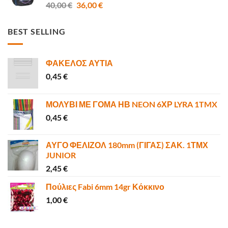
Original
Η
40,00
€
36,00
€
4,80 €.
price
τρέχουσα
was:
τιμή
BEST SELLING
40,00 €.
είναι:
36,00 €.
ΦΑΚΕΛΟΣ ΑΥΤΙΑ
0,45
€
ΜΟΛΥΒΙ ΜΕ ΓΟΜΑ ΗΒ NEON 6ΧΡ LYRA 1TMX
0,45
€
ΑΥΓΟ ΦΕΛΙΖΟΛ 180mm (ΓΙΓΑΣ) ΣΑΚ. 1ΤΜΧ
JUNIOR
2,45
€
Πούλιες Fabi 6mm 14gr Κόκκινο
1,00
€