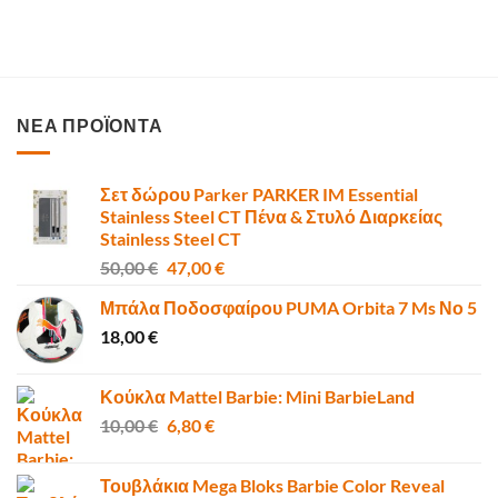
ΝΕΑ ΠΡΟΪΟΝΤΑ
Σετ δώρου Parker PARKER IM Essential
Stainless Steel CT Πένα & Στυλό Διαρκείας
Stainless Steel CT
Original
Η
50,00
€
47,00
€
price
τρέχουσα
Μπάλα Ποδοσφαίρου PUMA Orbita 7 Ms Νο 5
was:
τιμή
18,00
€
50,00 €.
είναι:
47,00 €.
Κούκλα Mattel Barbie: Mini BarbieLand
Original
Η
10,00
€
6,80
€
price
τρέχουσα
was:
τιμή
Τουβλάκια Mega Bloks Barbie Color Reveal
10,00 €.
είναι: