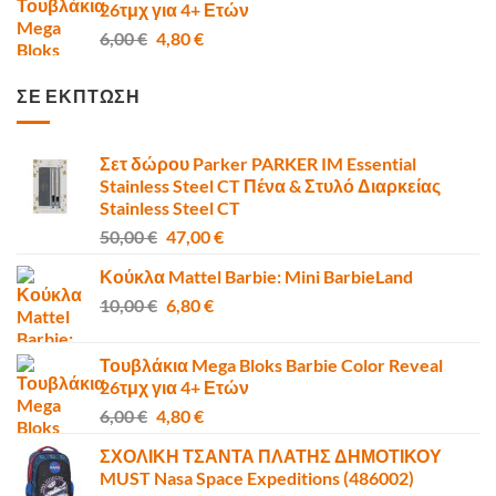
26τμχ για 4+ Ετών
6,80 €.
Original
Η
6,00
€
4,80
€
price
τρέχουσα
was:
τιμή
ΣΕ ΕΚΠΤΩΣΗ
6,00 €.
είναι:
4,80 €.
Σετ δώρου Parker PARKER IM Essential
Stainless Steel CT Πένα & Στυλό Διαρκείας
Stainless Steel CT
Original
Η
50,00
€
47,00
€
price
τρέχουσα
Κούκλα Mattel Barbie: Mini BarbieLand
was:
τιμή
Original
Η
10,00
€
50,00 €.
6,80
€
είναι:
price
τρέχουσα
47,00 €.
was:
τιμή
Τουβλάκια Mega Bloks Barbie Color Reveal
10,00 €.
είναι:
26τμχ για 4+ Ετών
6,80 €.
Original
Η
6,00
€
4,80
€
price
τρέχουσα
ΣΧΟΛΙΚΗ ΤΣΑΝΤΑ ΠΛΑΤΗΣ ΔΗΜΟΤΙΚΟΥ
was:
τιμή
MUST Nasa Space Expeditions (486002)
6,00 €.
είναι: