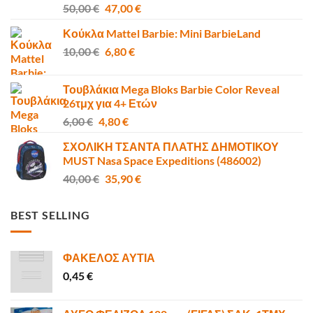
Original
Η
50,00
€
47,00
€
price
τρέχουσα
Κούκλα Mattel Barbie: Mini BarbieLand
was:
τιμή
Original
Η
10,00
€
50,00 €.
6,80
€
είναι:
price
τρέχουσα
47,00 €.
was:
τιμή
Τουβλάκια Mega Bloks Barbie Color Reveal
10,00 €.
είναι:
26τμχ για 4+ Ετών
6,80 €.
Original
Η
6,00
€
4,80
€
price
τρέχουσα
ΣΧΟΛΙΚΗ ΤΣΑΝΤΑ ΠΛΑΤΗΣ ΔΗΜΟΤΙΚΟΥ
was:
τιμή
MUST Nasa Space Expeditions (486002)
6,00 €.
είναι:
Original
Η
40,00
€
35,90
€
4,80 €.
price
τρέχουσα
was:
τιμή
BEST SELLING
40,00 €.
είναι:
35,90 €.
ΦΑΚΕΛΟΣ ΑΥΤΙΑ
0,45
€