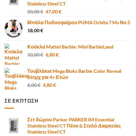
Stainless Steel CT
Original
Η
50,00
€
47,00
€
price
τρέχουσα
Μπάλα Ποδοσφαίρου PUMA Orbita 7 Ms Νο 5
was:
τιμή
18,00
€
50,00 €.
είναι:
47,00 €.
Κούκλα Mattel Barbie: Mini BarbieLand
Original
Η
10,00
€
6,80
€
price
τρέχουσα
was:
τιμή
Τουβλάκια Mega Bloks Barbie Color Reveal
10,00 €.
είναι:
26τμχ για 4+ Ετών
6,80 €.
Original
Η
6,00
€
4,80
€
price
τρέχουσα
was:
τιμή
ΣΕ ΕΚΠΤΩΣΗ
6,00 €.
είναι:
4,80 €.
Σετ δώρου Parker PARKER IM Essential
Stainless Steel CT Πένα & Στυλό Διαρκείας
Stainless Steel CT