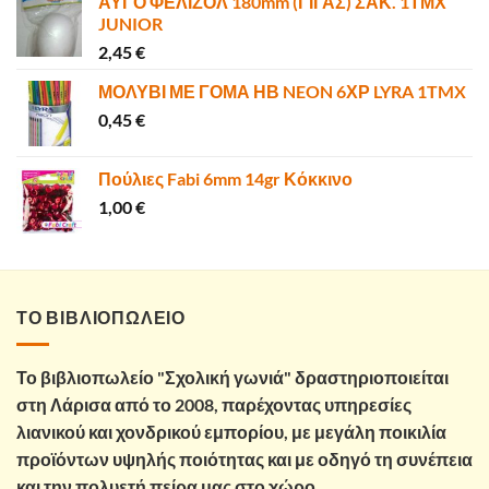
ΑΥΓΟ ΦΕΛΙΖΟΛ 180mm (ΓΙΓΑΣ) ΣΑΚ. 1ΤΜΧ
JUNIOR
2,45
€
ΜΟΛΥΒΙ ΜΕ ΓΟΜΑ ΗΒ NEON 6ΧΡ LYRA 1TMX
0,45
€
Πούλιες Fabi 6mm 14gr Κόκκινο
1,00
€
ΤΟ ΒΙΒΛΙΟΠΩΛΕΙΟ
Το βιβλιοπωλείο "Σχολική γωνιά" δραστηριοποιείται
στη Λάρισα από το 2008, παρέχοντας υπηρεσίες
λιανικού και χονδρικού εμπορίου, με μεγάλη ποικιλία
προϊόντων υψηλής ποιότητας και με οδηγό τη συνέπεια
και την πολυετή πείρα μας στο χώρο.