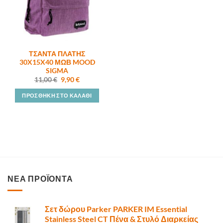
ΤΣΑΝΤΑ ΠΛΑΤΗΣ
30X15X40 ΜΩΒ MOOD
SIGMA
Original
Η
11,00
€
9,90
€
price
τρέχουσα
was:
τιμή
ΠΡΟΣΘΉΚΗ ΣΤΟ ΚΑΛΆΘΙ
11,00 €.
είναι:
9,90 €.
ΝΕΑ ΠΡΟΪΟΝΤΑ
Σετ δώρου Parker PARKER IM Essential
Stainless Steel CT Πένα & Στυλό Διαρκείας