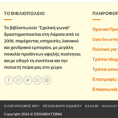
6,00 €.
είναι:
4,80 €.
ΤΟ ΒΙΒΛΙΟΠΩΛΕΙΟ
ΠΛΗΡΟΦΟΡ
Το βιβλιοπωλείο "Σχολική γωνιά"
Όροι και Πρ
δραστηριοποιείται στη Λάρισα από το
Data Securit
2008, παρέχοντας υπηρεσίες λιανικού
και χονδρικού εμπορίου, με μεγάλη
Πολιτική για 
ποικιλία προϊόντων υψηλής ποιότητας
Τρόποι πλη
και με οδηγό τη συνέπεια και την
πολυετή πείρα μας στο χώρο.
Τρόποι απο
Επιστροφές
Επικοινωνία
Ο ΛΟΓΑΡΙΑΣΜΌΣ ΜΟΥ
ΕΠΑΝΑΦΟΡΆ ΚΩΔΙΚΟΎ
ΚΑΛΆΘΙ
WISHLIST
Copyright 2026 ©
ΣΧΟΛΙΚΗ ΓΩΝΙΑ