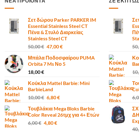
ΝΕΑ ΠΡΟΪΟΝΤΑ
ΣΕ ΕΚΠΤΩ
Σετ δώρου Parker PARKER IM
Σε
Essential Stainless Steel CT
Ess
Πένα & Στυλό Διαρκείας
Πέ
Stainless Steel CT
Sta
Original
Η
50,00
€
47,00
€
50
price
τρέχουσα
Μπάλα Ποδοσφαίρου PUMA
Κο
was:
τιμή
Orbita 7 Ms Νο 5
Ba
50,00 €.
είναι:
18,00
€
10
47,00 €.
Κούκλα Mattel Barbie: Mini
Το
BarbieLand
Co
Original
Η
10,00
€
6,80
€
6,
price
τρέχουσα
Τουβλάκια Mega Bloks Barbie
ΣΧ
was:
τιμή
Color Reveal 26τμχ για 4+ Ετών
ΔΗ
10,00 €.
είναι:
Ex
Original
Η
6,00
€
4,80
€
6,80 €.
price
τρέχουσα
40
was:
τιμή