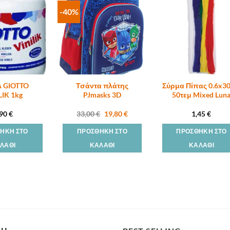
-40%
 GIOTTO
Τσάντα πλάτης
Σύρμα Πίπας 0.6x3
LIK 1kg
PJmasks 3D
50τεμ Mixed Lun
Original
Η
,90
€
33,00
€
19,80
€
1,45
€
price
τρέχουσα
was:
τιμή
ΉΚΗ ΣΤΟ
ΠΡΟΣΘΉΚΗ ΣΤΟ
ΠΡΟΣΘΉΚΗ ΣΤΟ
33,00 €.
είναι:
19,80 €.
ΛΆΘΙ
ΚΑΛΆΘΙ
ΚΑΛΆΘΙ