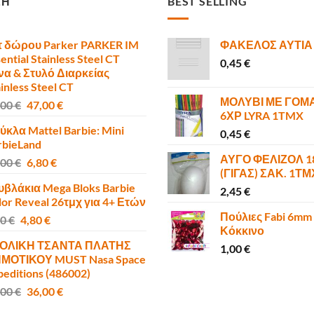
ΣΗ
BEST SELLING
τ δώρου Parker PARKER IM
ΦΑΚΕΛΟΣ ΑΥΤΙΑ
ential Stainless Steel CT
0,45
€
να & Στυλό Διαρκείας
inless Steel CT
ΜΟΛΥΒΙ ΜΕ ΓΟΜ
Original
Η
,00
€
47,00
€
6ΧΡ LYRA 1TMX
price
τρέχουσα
ύκλα Mattel Barbie: Mini
was:
τιμή
0,45
€
rbieLand
50,00 €.
είναι:
ΑΥΓΟ ΦΕΛΙΖΟΛ 
Original
Η
,00
€
6,80
€
47,00 €.
(ΓΙΓΑΣ) ΣΑΚ. 1Τ
price
τρέχουσα
υβλάκια Mega Bloks Barbie
was:
τιμή
2,45
€
lor Reveal 26τμχ για 4+ Ετών
10,00 €.
είναι:
Πούλιες Fabi 6mm
Original
Η
00
€
4,80
€
6,80 €.
Κόκκινο
price
τρέχουσα
ΟΛΙΚΗ ΤΣΑΝΤΑ ΠΛΑΤΗΣ
was:
τιμή
1,00
€
ΜΟΤΙΚΟΥ MUST Nasa Space
6,00 €.
είναι:
peditions (486002)
4,80 €.
Original
Η
,00
€
36,00
€
price
τρέχουσα