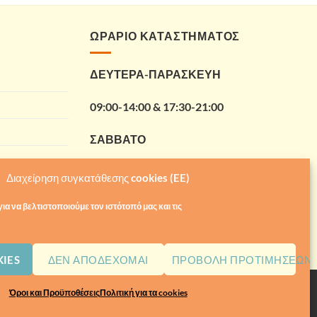
ΩΡΑΡΙΟ ΚΑΤΑΣΤΗΜΑΤΟΣ
ΔΕΥΤΕΡΑ-ΠΑΡΑΣΚΕΥΗ
09:00-14:00 & 17:30-21:00
ΣΑΒΒΑΤΟ
09:00-14:00
Διαχείρηση συγκατάθεσης cookies (EE)
ια να βελτιστοποιούμε τον ιστότοπό μας και τις
IES
ΔΕΝ ΑΠΟΔΈΧΟΜΑΙ
ΠΡΟΒΟΛΉ ΠΡΟΤΙΜΉΣΕΩΝ
Όροι και Προϋποθέσεις
Πολιτική για τα cookies
Visa
MasterCard
Mae