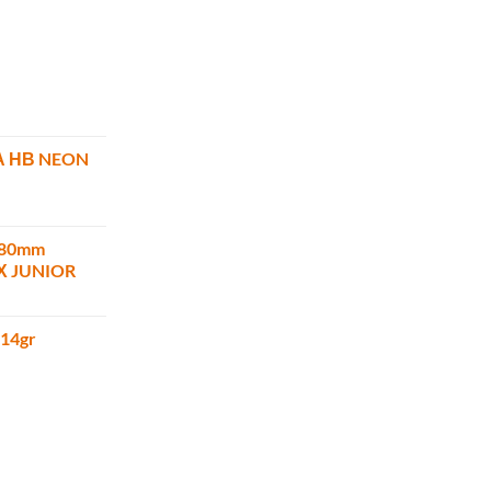
Α ΗΒ NEON
180mm
ΜΧ JUNIOR
 14gr