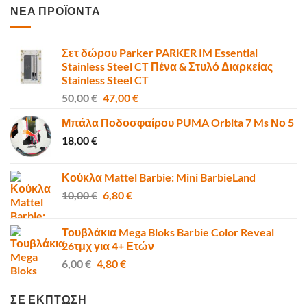
ΝΕΑ ΠΡΟΪΟΝΤΑ
Σετ δώρου Parker PARKER IM Essential
Stainless Steel CT Πένα & Στυλό Διαρκείας
Stainless Steel CT
Original
Η
50,00
€
47,00
€
price
τρέχουσα
Μπάλα Ποδοσφαίρου PUMA Orbita 7 Ms Νο 5
was:
τιμή
18,00
€
50,00 €.
είναι:
47,00 €.
Κούκλα Mattel Barbie: Mini BarbieLand
Original
Η
10,00
€
6,80
€
price
τρέχουσα
was:
τιμή
Τουβλάκια Mega Bloks Barbie Color Reveal
10,00 €.
είναι:
26τμχ για 4+ Ετών
6,80 €.
Original
Η
6,00
€
4,80
€
price
τρέχουσα
was:
τιμή
ΣΕ ΕΚΠΤΩΣΗ
6,00 €.
είναι: