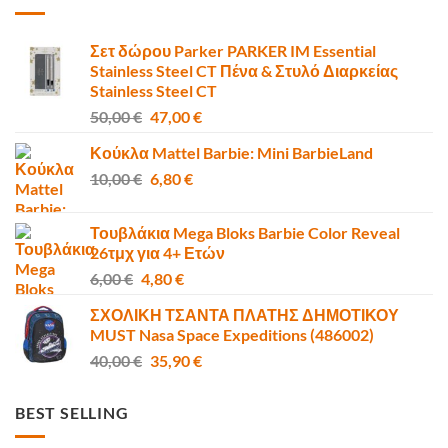
4,80 €.
Σετ δώρου Parker PARKER IM Essential
Stainless Steel CT Πένα & Στυλό Διαρκείας
Stainless Steel CT
Original
Η
50,00
€
47,00
€
price
τρέχουσα
Κούκλα Mattel Barbie: Mini BarbieLand
was:
τιμή
Original
Η
10,00
€
50,00 €.
6,80
€
είναι:
price
τρέχουσα
47,00 €.
was:
τιμή
Τουβλάκια Mega Bloks Barbie Color Reveal
10,00 €.
είναι:
26τμχ για 4+ Ετών
6,80 €.
Original
Η
6,00
€
4,80
€
price
τρέχουσα
ΣΧΟΛΙΚΗ ΤΣΑΝΤΑ ΠΛΑΤΗΣ ΔΗΜΟΤΙΚΟΥ
was:
τιμή
MUST Nasa Space Expeditions (486002)
6,00 €.
είναι:
Original
Η
40,00
€
35,90
€
4,80 €.
price
τρέχουσα
was:
τιμή
BEST SELLING
40,00 €.
είναι:
35,90 €.