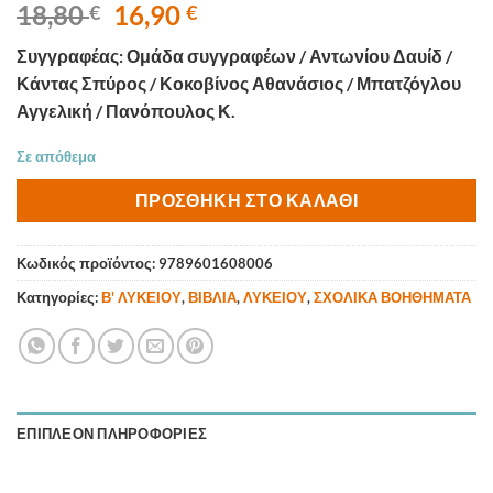
Original
Η
18,80
16,90
€
€
price
τρέχουσα
Συγγραφέας: Ομάδα συγγραφέων / Αντωνίου Δαυίδ /
was:
τιμή
Κάντας Σπύρος / Κοκοβίνος Αθανάσιος / Μπατζόγλου
18,80 €.
είναι:
Αγγελική / Πανόπουλος Κ.
16,90 €.
Σε απόθεμα
ΠΡΟΣΘΉΚΗ ΣΤΟ ΚΑΛΆΘΙ
Κωδικός προϊόντος:
9789601608006
Κατηγορίες:
Β' ΛΥΚΕΙΟΥ
,
ΒΙΒΛΙΑ
,
ΛΥΚΕΙΟΥ
,
ΣΧΟΛΙΚΑ ΒΟΗΘΗΜΑΤΑ
ΕΠΙΠΛΈΟΝ ΠΛΗΡΟΦΟΡΊΕΣ