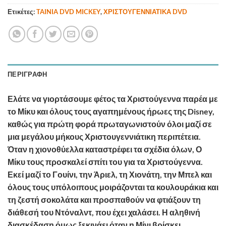
Ετικέτες:
TAINIA DVD MICKEY
,
ΧΡΙΣΤΟΥΓΕΝΝΙΑΤΙΚΑ DVD
ΠΕΡΙΓΡΑΦΉ
Ελάτε να γιορτάσουμε φέτος τα Χριστούγεννα παρέα με
το Μίκυ και όλους τους αγαπημένους ήρωες της Disney,
καθώς για πρώτη φορά πρωταγωνιστούν όλοι μαζί σε
μια μεγάλου μήκους Χριστουγεννιάτικη περιπέτεια.
Όταν η χιονοθύελλα καταστρέφει τα σχέδια όλων, Ο
Μίκυ τους προσκαλεί σπίτι του για τα Χριστούγεννα.
Εκεί μαζί το Γουίνι, την Άριελ, τη Χιονάτη, την Μπελ και
όλους τους υπόλοιπους μοιράζονται τα κουλουράκια και
τη ζεστή σοκολάτα και προσπαθούν να φτιάξουν τη
διάθεσή του Ντόναλντ, που έχει χαλάσει. Η αληθινή
διασκέδαση όμως ξεκινάει όταν η Μίνι βρίσκει