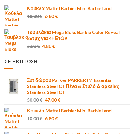
Κούκλα Mattel Barbie: Mini BarbieLand
Original
Η
10,00
€
6,80
€
price
τρέχουσα
was:
τιμή
Τουβλάκια Mega Bloks Barbie Color Reveal
10,00 €.
είναι:
26τμχ για 4+ Ετών
6,80 €.
Original
Η
6,00
€
4,80
€
price
τρέχουσα
was:
τιμή
ΣΕ ΕΚΠΤΩΣΗ
6,00 €.
είναι:
4,80 €.
Σετ δώρου Parker PARKER IM Essential
Stainless Steel CT Πένα & Στυλό Διαρκείας
Stainless Steel CT
Original
Η
50,00
€
47,00
€
price
τρέχουσα
Κούκλα Mattel Barbie: Mini BarbieLand
was:
τιμή
Original
Η
10,00
€
50,00 €.
6,80
€
είναι:
price
τρέχουσα
47,00 €.
was:
τιμή