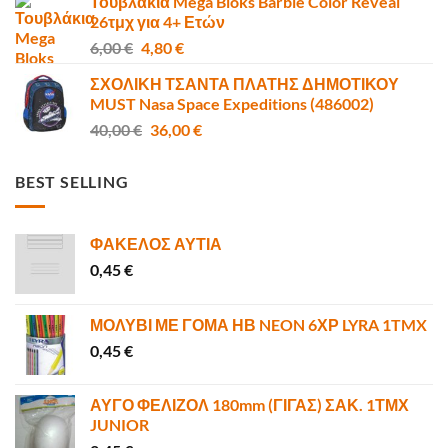
Τουβλάκια Mega Bloks Barbie Color Reveal
10,00 €.
είναι:
26τμχ για 4+ Ετών
6,80 €.
Original
Η
6,00
€
4,80
€
price
τρέχουσα
ΣΧΟΛΙΚΗ ΤΣΑΝΤΑ ΠΛΑΤΗΣ ΔΗΜΟΤΙΚΟΥ
was:
τιμή
MUST Nasa Space Expeditions (486002)
6,00 €.
είναι:
Original
Η
40,00
€
36,00
€
4,80 €.
price
τρέχουσα
was:
τιμή
BEST SELLING
40,00 €.
είναι:
36,00 €.
ΦΑΚΕΛΟΣ ΑΥΤΙΑ
0,45
€
ΜΟΛΥΒΙ ΜΕ ΓΟΜΑ ΗΒ NEON 6ΧΡ LYRA 1TMX
0,45
€
ΑΥΓΟ ΦΕΛΙΖΟΛ 180mm (ΓΙΓΑΣ) ΣΑΚ. 1ΤΜΧ
JUNIOR