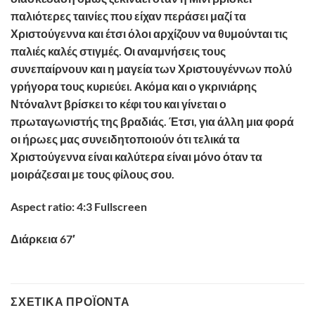
παλιότερες ταινίες που είχαν περάσει μαζί τα
Χριστούγεννα και έτσι όλοι αρχίζουν να θυμούνται τις
παλιές καλές στιγμές. Οι αναμνήσεις τους
συνεπαίρνουν και η μαγεία των Χριστουγέννων πολύ
γρήγορα τους κυριεύει. Ακόμα και ο γκρινιάρης
Ντόναλντ βρίσκει το κέφι του και γίνεται ο
πρωταγωνιστής της βραδιάς. Έτσι, για άλλη μια φορά
οι ήρωες μας συνειδητοποιούν ότι τελικά τα
Χριστούγεννα είναι καλύτερα είναι μόνο όταν τα
μοιράζεσαι με τους φίλους σου.
Aspect ratio:
4:3 Fullscreen
Διάρκεια
67′
ΣΧΕΤΙΚΆ ΠΡΟΪΌΝΤΑ