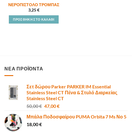
ΝΕΡΟΠΙΣΤΟΛΟ ΤΡΟΜΠΑΣ
3,25
€
ΠΡΟΣΘΉΚΗ ΣΤΟ ΚΑΛΆΘΙ
ΝΕΑ ΠΡΟΪΟΝΤΑ
Σετ δώρου Parker PARKER IM Essential
Stainless Steel CT Πένα & Στυλό Διαρκείας
Stainless Steel CT
Original
Η
50,00
€
47,00
€
price
τρέχουσα
Μπάλα Ποδοσφαίρου PUMA Orbita 7 Ms Νο 5
was:
τιμή
18,00
€
50,00 €.
είναι:
47,00 €.