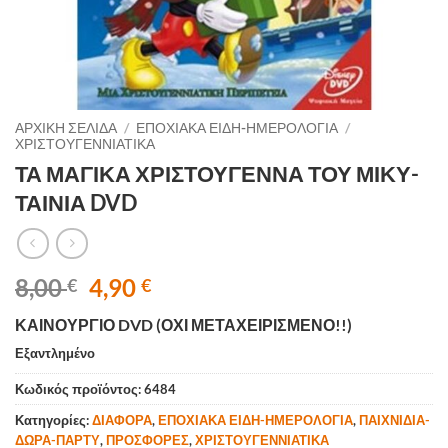
ΑΡΧΙΚΉ ΣΕΛΊΔΑ
/
ΕΠΟΧΙΑΚΑ ΕΙΔΗ-ΗΜΕΡΟΛΟΓΙΑ
/
ΧΡΙΣΤΟΥΓΕΝΝΙΑΤΙΚΑ
ΤΑ ΜΑΓΙΚΑ ΧΡΙΣΤΟΥΓΕΝΝΑ ΤΟΥ ΜΙΚΥ-
ΤΑΙΝΙΑ DVD
Original
Η
8,00
4,90
€
€
price
τρέχουσα
ΚΑΙΝΟΥΡΓΙΟ DVD (ΟΧΙ ΜΕΤΑΧΕΙΡΙΣΜΕΝΟ!!)
was:
τιμή
8,00 €.
είναι:
Εξαντλημένο
4,90 €.
Κωδικός προϊόντος:
6484
Κατηγορίες:
ΔΙΑΦΟΡΑ
,
ΕΠΟΧΙΑΚΑ ΕΙΔΗ-ΗΜΕΡΟΛΟΓΙΑ
,
ΠΑΙΧΝΙΔΙΑ-
ΔΩΡΑ-ΠΑΡΤΥ
,
ΠΡΟΣΦΟΡΕΣ
,
ΧΡΙΣΤΟΥΓΕΝΝΙΑΤΙΚΑ