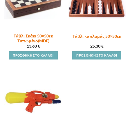
Τάβλι Σκάκι 50×50εκ
Τάβλι καπλαμάς 50×50εκ
Τυπωμένο(MDF)
13,60
€
25,30
€
ΠΡΟΣΘΉΚΗ ΣΤΟ ΚΑΛΆΘΙ
ΠΡΟΣΘΉΚΗ ΣΤΟ ΚΑΛΆΘΙ