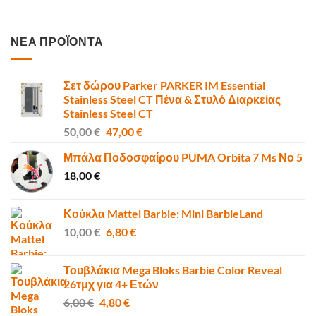
ΝΕΑ ΠΡΟΪΟΝΤΑ
Σετ δώρου Parker PARKER IM Essential
Stainless Steel CT Πένα & Στυλό Διαρκείας
Stainless Steel CT
Original
Η
50,00
€
47,00
€
price
τρέχουσα
Μπάλα Ποδοσφαίρου PUMA Orbita 7 Ms Νο 5
was:
τιμή
18,00
€
50,00 €.
είναι:
47,00 €.
Κούκλα Mattel Barbie: Mini BarbieLand
Original
Η
10,00
€
6,80
€
price
τρέχουσα
was:
τιμή
Τουβλάκια Mega Bloks Barbie Color Reveal
10,00 €.
είναι:
26τμχ για 4+ Ετών
6,80 €.
Original
Η
6,00
€
4,80
€