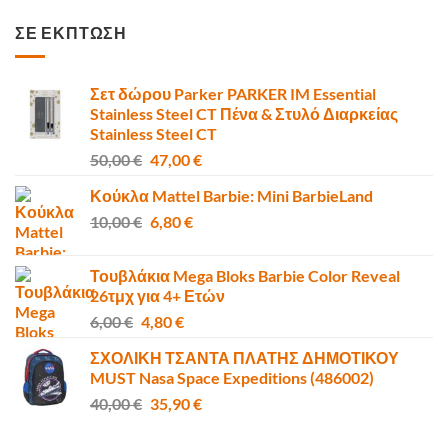
price
τρέχουσα
was:
τιμή
ΣΕ ΕΚΠΤΩΣΗ
6,00 €.
είναι:
4,80 €.
Σετ δώρου Parker PARKER IM Essential
Stainless Steel CT Πένα & Στυλό Διαρκείας
Stainless Steel CT
Original
Η
50,00
€
47,00
€
price
τρέχουσα
Κούκλα Mattel Barbie: Mini BarbieLand
was:
τιμή
Original
Η
10,00
€
50,00 €.
6,80
€
είναι:
price
τρέχουσα
47,00 €.
was:
τιμή
Τουβλάκια Mega Bloks Barbie Color Reveal
10,00 €.
είναι:
26τμχ για 4+ Ετών
6,80 €.
Original
Η
6,00
€
4,80
€
price
τρέχουσα
ΣΧΟΛΙΚΗ ΤΣΑΝΤΑ ΠΛΑΤΗΣ ΔΗΜΟΤΙΚΟΥ
was:
τιμή
MUST Nasa Space Expeditions (486002)
6,00 €.
είναι:
Original
Η
40,00
€
35,90
€
4,80 €.
price
τρέχουσα
was:
τιμή