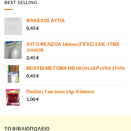
BEST SELLING
40,00 €.
είναι:
35,90 €.
ΦΑΚΕΛΟΣ ΑΥΤΙΑ
0,45
€
ΑΥΓΟ ΦΕΛΙΖΟΛ 180mm (ΓΙΓΑΣ) ΣΑΚ. 1ΤΜΧ
JUNIOR
2,45
€
ΜΟΛΥΒΙ ΜΕ ΓΟΜΑ ΗΒ NEON 6ΧΡ LYRA 1TMX
0,45
€
Πούλιες Fabi 6mm 14gr Κόκκινο
1,00
€
ΤΟ ΒΙΒΛΙΟΠΩΛΕΙΟ