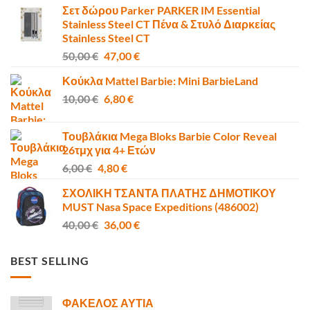
Σετ δώρου Parker PARKER IM Essential
Stainless Steel CT Πένα & Στυλό Διαρκείας
Stainless Steel CT
Original
Η
50,00
€
47,00
€
price
τρέχουσα
Κούκλα Mattel Barbie: Mini BarbieLand
was:
τιμή
Original
Η
10,00
€
50,00 €.
6,80
€
είναι:
price
τρέχουσα
47,00 €.
was:
τιμή
Τουβλάκια Mega Bloks Barbie Color Reveal
10,00 €.
είναι:
26τμχ για 4+ Ετών
6,80 €.
Original
Η
6,00
€
4,80
€
price
τρέχουσα
ΣΧΟΛΙΚΗ ΤΣΑΝΤΑ ΠΛΑΤΗΣ ΔΗΜΟΤΙΚΟΥ
was:
τιμή
MUST Nasa Space Expeditions (486002)
6,00 €.
είναι:
Original
Η
40,00
€
36,00
€
4,80 €.
price
τρέχουσα
was:
τιμή
BEST SELLING
40,00 €.
είναι:
36,00 €.
ΦΑΚΕΛΟΣ ΑΥΤΙΑ