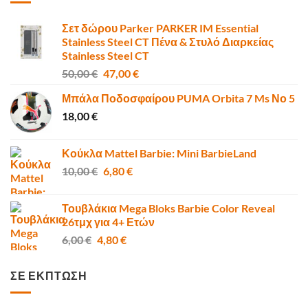
Σετ δώρου Parker PARKER IM Essential
Stainless Steel CT Πένα & Στυλό Διαρκείας
Stainless Steel CT
Original
Η
50,00
€
47,00
€
price
τρέχουσα
Μπάλα Ποδοσφαίρου PUMA Orbita 7 Ms Νο 5
was:
τιμή
18,00
€
50,00 €.
είναι:
47,00 €.
Κούκλα Mattel Barbie: Mini BarbieLand
Original
Η
10,00
€
6,80
€
price
τρέχουσα
was:
τιμή
Τουβλάκια Mega Bloks Barbie Color Reveal
10,00 €.
είναι:
26τμχ για 4+ Ετών
6,80 €.
Original
Η
6,00
€
4,80
€
price
τρέχουσα
was:
τιμή
ΣΕ ΕΚΠΤΩΣΗ
6,00 €.
είναι:
4,80 €.