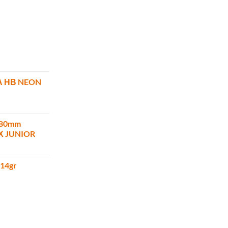
Α ΗΒ NEON
180mm
ΜΧ JUNIOR
 14gr