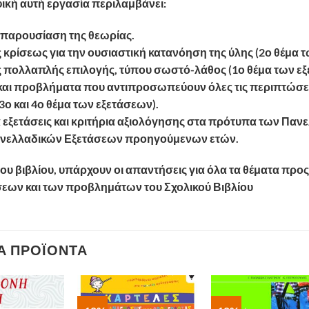
ική αυτή εργασία περιλαμβάνει:
 παρουσίαση της θεωρίας.
κρίσεως για την ουσιαστική κατανόηση της ύλης (2ο θέμα τ
 πολλαπλής επιλογής, τύπου σωστό-λάθος (1ο θέμα των εξ
και προβλήματα που αντιπροσωπεύουν όλες τις περιπτώσεις 
(3ο και 4ο θέμα των εξετάσεων).
α εξετάσεις και κριτήρια αξιολόγησης στα πρότυπα των Πα
νελλαδικών Εξετάσεων προηγούμενων ετών.
του βιβλίου, υπάρχουν οι απαντήσεις για όλα τα θέματα πρ
εων και των προβλημάτων του Σχολικού Βιβλίου
Ά ΠΡΟΪΌΝΤΑ