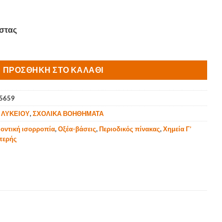
έχουσα
στας
ή
ι:
41 €.
ΠΡΟΣΘΉΚΗ ΣΤΟ ΚΑΛΆΘΙ
5659
,
ΛΥΚΕΙΟΥ
,
ΣΧΟΛΙΚΑ ΒΟΗΘΗΜΑΤΑ
Ιοντική ισορροπία
,
Οξέα-βάσεις
,
Περιοδικός πίνακας
,
Χημεία Γ’
τερής