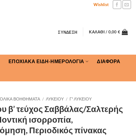
Wishlist
ΚΑΛΆΘΙ /
0,00
€
ΣΎΝΔΕΣΗ
ΕΠΟΧΙΑΚΑ ΕΙΔΗ-ΗΜΕΡΟΛΟΓΙΑ
ΔΙΑΦΟΡΑ
ΟΛΙΚΑ ΒΟΗΘΗΜΑΤΑ
/
ΛΥΚΕΙΟΥ
/
Γ' ΛΥΚΕΙΟΥ
ου β’ τεύχος Σαββάλας/Σαλτερής
 Ιοντική ισορροπία,
όμηση, Περιοδικός πίνακας