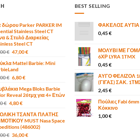
ΣΗ
BEST SELLING
τ δώρου Parker PARKER IM
ΦΑΚΕΛΟΣ ΑΥΤΙΑ
ential Stainless Steel CT
0,45
€
να & Στυλό Διαρκείας
inless Steel CT
ΜΟΛΥΒΙ ΜΕ ΓΟΜ
Original
Η
,00
€
47,00
€
6ΧΡ LYRA 1TMX
price
τρέχουσα
ύκλα Mattel Barbie: Mini
was:
τιμή
0,45
€
rbieLand
50,00 €.
είναι:
ΑΥΓΟ ΦΕΛΙΖΟΛ 
Original
Η
,00
€
6,80
€
47,00 €.
(ΓΙΓΑΣ) ΣΑΚ. 1Τ
price
τρέχουσα
υβλάκια Mega Bloks Barbie
was:
τιμή
2,45
€
lor Reveal 26τμχ για 4+ Ετών
10,00 €.
είναι:
Πούλιες Fabi 6mm
Original
Η
00
€
4,80
€
6,80 €.
Κόκκινο
price
τρέχουσα
ΟΛΙΚΗ ΤΣΑΝΤΑ ΠΛΑΤΗΣ
was:
τιμή
1,00
€
ΜΟΤΙΚΟΥ MUST Nasa Space
6,00 €.
είναι:
peditions (486002)
4,80 €.
Original
Η
,00
€
36,00
€