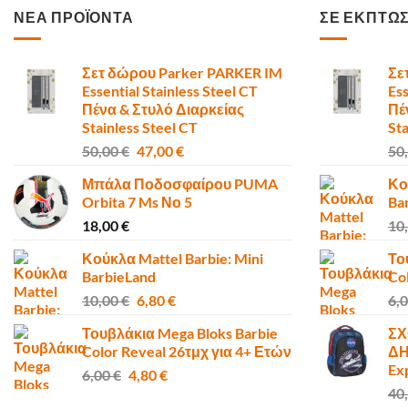
ΝΕΑ ΠΡΟΪΟΝΤΑ
ΣΕ ΕΚΠΤΩ
Σετ δώρου Parker PARKER IM
Σε
Essential Stainless Steel CT
Ess
Πένα & Στυλό Διαρκείας
Πέ
Stainless Steel CT
Sta
Original
Η
50,00
€
47,00
€
50
price
τρέχουσα
Μπάλα Ποδοσφαίρου PUMA
Κο
was:
τιμή
Orbita 7 Ms Νο 5
Ba
50,00 €.
είναι:
18,00
€
10
47,00 €.
Κούκλα Mattel Barbie: Mini
Το
BarbieLand
Co
Original
Η
10,00
€
6,80
€
6,
price
τρέχουσα
Τουβλάκια Mega Bloks Barbie
ΣΧ
was:
τιμή
Color Reveal 26τμχ για 4+ Ετών
ΔΗ
10,00 €.
είναι:
Ex
Original
Η
6,00
€
4,80
€
6,80 €.
price
τρέχουσα
40