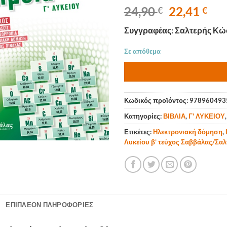
Original
Η
24,90
22,41
€
€
price
τρ
Συγγραφέας: Σαλτερής Κώ
was:
τιμ
24,90 €.
είνα
Σε απόθεμα
22,
Κωδικός προϊόντος:
978960493
Κατηγορίες:
ΒΙΒΛΙΑ
,
Γ' ΛΥΚΕΙΟΥ
Ετικέτες:
Ηλεκτρονιακή δόμηση
,
Λυκείου β’ τεύχος Σαββάλας/Σαλ
ΕΠΙΠΛΈΟΝ ΠΛΗΡΟΦΟΡΊΕΣ