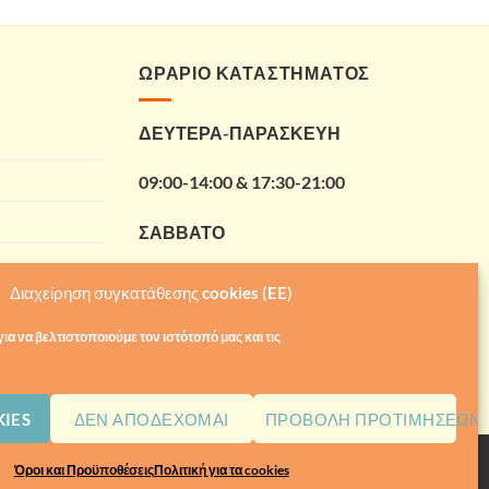
ΩΡΑΡΙΟ ΚΑΤΑΣΤΗΜΑΤΟΣ
ΔΕΥΤΕΡΑ-ΠΑΡΑΣΚΕΥΗ
09:00-14:00 & 17:30-21:00
ΣΑΒΒΑΤΟ
09:00-14:00
Διαχείρηση συγκατάθεσης cookies (EE)
ια να βελτιστοποιούμε τον ιστότοπό μας και τις
IES
ΔΕΝ ΑΠΟΔΈΧΟΜΑΙ
ΠΡΟΒΟΛΉ ΠΡΟΤΙΜΉΣΕΩΝ
Visa
MasterCard
Mae
Όροι και Προϋποθέσεις
Πολιτική για τα cookies