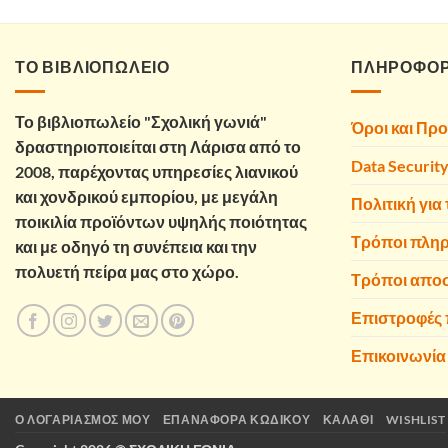
was:
τιμή
6,00 €.
είναι:
4,80 €.
ΤΟ ΒΙΒΛΙΟΠΩΛΕΙΟ
ΠΛΗΡΟΦΟΡ
Το βιβλιοπωλείο "Σχολική γωνιά"
Όροι και Πρ
δραστηριοποιείται στη Λάρισα από το
Data Securit
2008, παρέχοντας υπηρεσίες λιανικού
και χονδρικού εμπορίου, με μεγάλη
Πολιτική για 
ποικιλία προϊόντων υψηλής ποιότητας
Τρόποι πλη
και με οδηγό τη συνέπεια και την
πολυετή πείρα μας στο χώρο.
Τρόποι απο
Επιστροφές
Επικοινωνία
Ο ΛΟΓΑΡΙΑΣΜΌΣ ΜΟΥ
ΕΠΑΝΑΦΟΡΆ ΚΩΔΙΚΟΎ
ΚΑΛΆΘΙ
WISHLIST