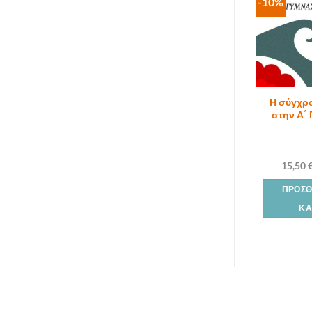
-10%
Η σύγχρ
στην Α΄
15,50
ΠΡΟΣΘ
ΚΑ