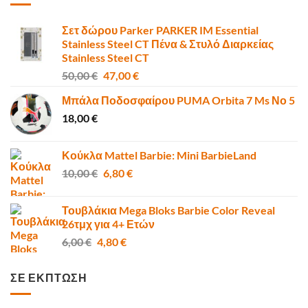
Σετ δώρου Parker PARKER IM Essential
Stainless Steel CT Πένα & Στυλό Διαρκείας
Stainless Steel CT
Original
Η
50,00
€
47,00
€
price
τρέχουσα
Μπάλα Ποδοσφαίρου PUMA Orbita 7 Ms Νο 5
was:
τιμή
18,00
€
50,00 €.
είναι:
47,00 €.
Κούκλα Mattel Barbie: Mini BarbieLand
Original
Η
10,00
€
6,80
€
price
τρέχουσα
was:
τιμή
Τουβλάκια Mega Bloks Barbie Color Reveal
10,00 €.
είναι:
26τμχ για 4+ Ετών
6,80 €.
Original
Η
6,00
€
4,80
€
price
τρέχουσα
was:
τιμή
ΣΕ ΕΚΠΤΩΣΗ
6,00 €.
είναι:
4,80 €.