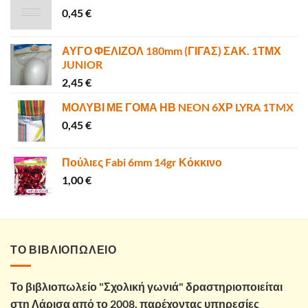
0,45
€
ΑΥΓΟ ΦΕΛΙΖΟΛ 180mm (ΓΙΓΑΣ) ΣΑΚ. 1ΤΜΧ
JUNIOR
2,45
€
ΜΟΛΥΒΙ ΜΕ ΓΟΜΑ ΗΒ NEON 6ΧΡ LYRA 1TMX
0,45
€
Πούλιες Fabi 6mm 14gr Κόκκινο
1,00
€
ΤΟ ΒΙΒΛΙΟΠΩΛΕΙΟ
Το βιβλιοπωλείο "Σχολική γωνιά" δραστηριοποιείται
στη Λάρισα από το 2008, παρέχοντας υπηρεσίες