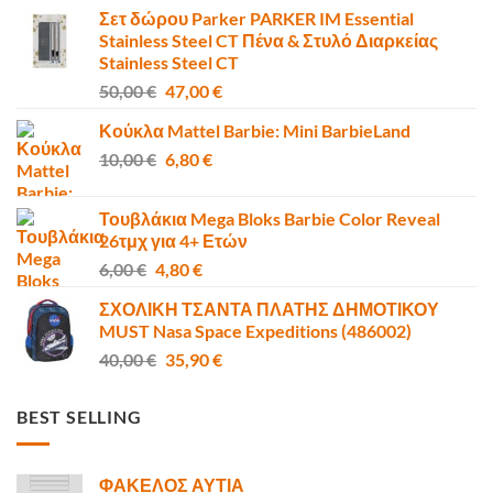
Σετ δώρου Parker PARKER IM Essential
Stainless Steel CT Πένα & Στυλό Διαρκείας
Stainless Steel CT
Original
Η
50,00
€
47,00
€
price
τρέχουσα
Κούκλα Mattel Barbie: Mini BarbieLand
was:
τιμή
Original
Η
10,00
€
50,00 €.
6,80
€
είναι:
price
τρέχουσα
47,00 €.
was:
τιμή
Τουβλάκια Mega Bloks Barbie Color Reveal
10,00 €.
είναι:
26τμχ για 4+ Ετών
6,80 €.
Original
Η
6,00
€
4,80
€
price
τρέχουσα
ΣΧΟΛΙΚΗ ΤΣΑΝΤΑ ΠΛΑΤΗΣ ΔΗΜΟΤΙΚΟΥ
was:
τιμή
MUST Nasa Space Expeditions (486002)
6,00 €.
είναι:
Original
Η
40,00
€
35,90
€
4,80 €.
price
τρέχουσα
was:
τιμή
BEST SELLING
40,00 €.
είναι:
35,90 €.
ΦΑΚΕΛΟΣ ΑΥΤΙΑ