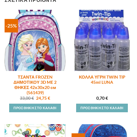
-25%
ΤΣΑΝΤΑ FROZEN
ΚΟΛΛΑ ΥΓΡΗ TWIN TIP
ΔΗΜΟΤΙΚΟΥ 3D ME 2
45ml LUNA
ΘΗΚΕΣ 42х30х20 см
(561439)
Original
Η
33,00
€
24,75
€
0,70
€
price
τρέχουσα
was:
τιμή
ΠΡΟΣΘΉΚΗ ΣΤΟ ΚΑΛΆΘΙ
ΠΡΟΣΘΉΚΗ ΣΤΟ ΚΑΛΆΘΙ
33,00 €.
είναι:
24,75 €.