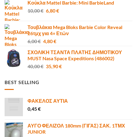
Κούκλα Mattel Barbie: Mini BarbieLand
was:
τιμή
Original
Η
10,00
€
50,00 €.
6,80
€
είναι:
price
τρέχουσα
47,00 €.
was:
τιμή
Τουβλάκια Mega Bloks Barbie Color Reveal
10,00 €.
είναι:
26τμχ για 4+ Ετών
6,80 €.
Original
Η
6,00
€
4,80
€
price
τρέχουσα
ΣΧΟΛΙΚΗ ΤΣΑΝΤΑ ΠΛΑΤΗΣ ΔΗΜΟΤΙΚΟΥ
was:
τιμή
MUST Nasa Space Expeditions (486002)
6,00 €.
είναι:
Original
Η
40,00
€
35,90
€
4,80 €.
price
τρέχουσα
was:
τιμή
BEST SELLING
40,00 €.
είναι:
35,90 €.
ΦΑΚΕΛΟΣ ΑΥΤΙΑ
0,45
€
ΑΥΓΟ ΦΕΛΙΖΟΛ 180mm (ΓΙΓΑΣ) ΣΑΚ. 1ΤΜΧ
JUNIOR