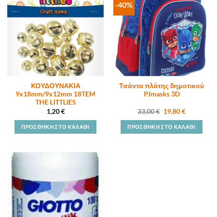
-40%
ΚΟΥΔΟΥΝΑΚΙΑ
Τσάντα πλάτης δημοτικού
9x18mm/9x12mm 18TEM
PJmasks 3D
THE LITTLIES
Original
Η
1,20
€
33,00
€
19,80
€
price
τρέχουσα
was:
τιμή
ΠΡΟΣΘΉΚΗ ΣΤΟ ΚΑΛΆΘΙ
ΠΡΟΣΘΉΚΗ ΣΤΟ ΚΑΛΆΘΙ
33,00 €.
είναι:
19,80 €.