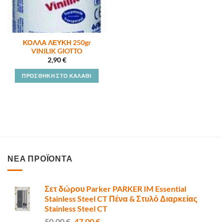
ΚΟΛΛΑ ΛΕΥΚΗ 250gr
VINILIK GIOTTO
2,90
€
ΠΡΟΣΘΉΚΗ ΣΤΟ ΚΑΛΆΘΙ
ΝΕΑ ΠΡΟΪΟΝΤΑ
Σετ δώρου Parker PARKER IM Essential
Stainless Steel CT Πένα & Στυλό Διαρκείας
Stainless Steel CT
Original
Η
50,00
€
47,00
€