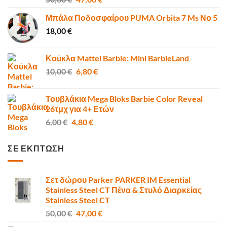
price
τρέχουσα
Μπάλα Ποδοσφαίρου PUMA Orbita 7 Ms Νο 5
was:
τιμή
18,00
€
50,00 €.
είναι:
47,00 €.
Κούκλα Mattel Barbie: Mini BarbieLand
Original
Η
10,00
€
6,80
€
price
τρέχουσα
was:
τιμή
Τουβλάκια Mega Bloks Barbie Color Reveal
10,00 €.
είναι:
26τμχ για 4+ Ετών
6,80 €.
Original
Η
6,00
€
4,80
€
price
τρέχουσα
was:
τιμή
ΣΕ ΕΚΠΤΩΣΗ
6,00 €.
είναι:
4,80 €.
Σετ δώρου Parker PARKER IM Essential
Stainless Steel CT Πένα & Στυλό Διαρκείας
Stainless Steel CT
Original
Η
50,00
€
47,00
€
price
τρέχουσα