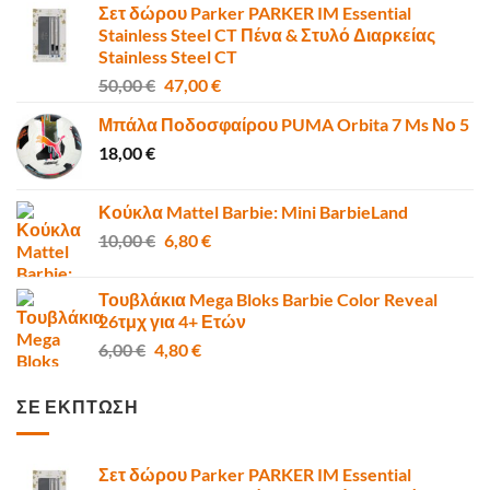
Σετ δώρου Parker PARKER IM Essential
Stainless Steel CT Πένα & Στυλό Διαρκείας
Stainless Steel CT
Original
Η
50,00
€
47,00
€
price
τρέχουσα
Μπάλα Ποδοσφαίρου PUMA Orbita 7 Ms Νο 5
was:
τιμή
18,00
€
50,00 €.
είναι:
47,00 €.
Κούκλα Mattel Barbie: Mini BarbieLand
Original
Η
10,00
€
6,80
€
price
τρέχουσα
was:
τιμή
Τουβλάκια Mega Bloks Barbie Color Reveal
10,00 €.
είναι:
26τμχ για 4+ Ετών
6,80 €.
Original
Η
6,00
€
4,80
€
price
τρέχουσα
was:
τιμή
ΣΕ ΕΚΠΤΩΣΗ
6,00 €.
είναι:
4,80 €.
Σετ δώρου Parker PARKER IM Essential