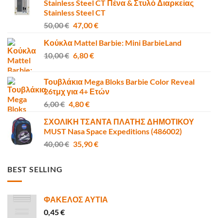
Stainless Steel CT Πένα & Στυλό Διαρκείας
Stainless Steel CT
Original
Η
50,00
€
47,00
€
price
τρέχουσα
Κούκλα Mattel Barbie: Mini BarbieLand
was:
τιμή
Original
Η
10,00
€
50,00 €.
6,80
€
είναι:
price
τρέχουσα
47,00 €.
was:
τιμή
Τουβλάκια Mega Bloks Barbie Color Reveal
10,00 €.
είναι:
26τμχ για 4+ Ετών
6,80 €.
Original
Η
6,00
€
4,80
€
price
τρέχουσα
ΣΧΟΛΙΚΗ ΤΣΑΝΤΑ ΠΛΑΤΗΣ ΔΗΜΟΤΙΚΟΥ
was:
τιμή
MUST Nasa Space Expeditions (486002)
6,00 €.
είναι:
Original
Η
40,00
€
35,90
€
4,80 €.
price
τρέχουσα
was:
τιμή
BEST SELLING
40,00 €.
είναι:
35,90 €.
ΦΑΚΕΛΟΣ ΑΥΤΙΑ
0,45
€