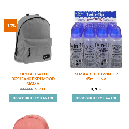
-10%
ΤΣΑΝΤΑ ΠΛΑΤΗΣ
ΚΟΛΛΑ ΥΓΡΗ TWIN TIP
30X15X40 ΓΚΡΙ MOOD
45ml LUNA
SIGMA
Original
Η
11,00
€
9,90
€
0,70
€
price
τρέχουσα
was:
τιμή
ΠΡΟΣΘΉΚΗ ΣΤΟ ΚΑΛΆΘΙ
ΠΡΟΣΘΉΚΗ ΣΤΟ ΚΑΛΆΘΙ
11,00 €.
είναι:
9,90 €.